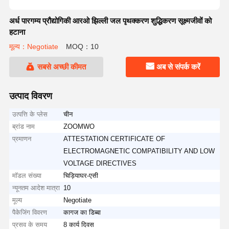
अर्ध पारगम्य प्रौद्योगिकी आरओ झिल्ली जल पृथक्करण शुद्धिकरण सूक्ष्मजीवों को
हटाना
मूल्य：Negotiate
MOQ：10
सबसे अच्छी कीमत
अब से संपर्क करें
उत्पाद विवरण
उत्पत्ति के प्लेस
चीन
ब्रांड नाम
ZOOMWO
प्रमाणन
ATTESTATION CERTIFICATE OF
ELECTROMAGNETIC COMPATIBILITY AND LOW
VOLTAGE DIRECTIVES
मॉडल संख्या
चिड़ियाघर-एसी
न्यूनतम आदेश मात्रा
10
मूल्य
Negotiate
पैकेजिंग विवरण
कागज का डिब्बा
प्रसव के समय
8 कार्य दिवस