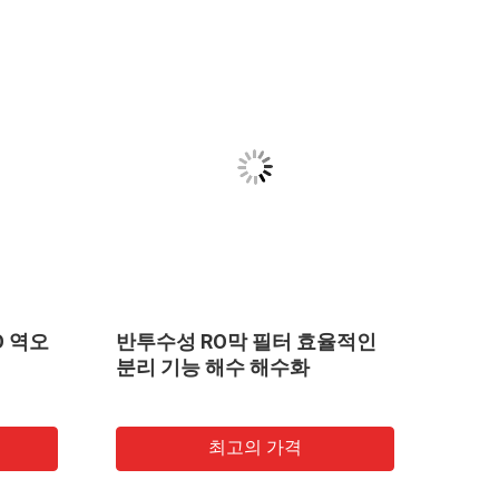
O 역오
반투수성 RO막 필터 효율적인
역오
분리 기능 해수 해수화
최고의 가격