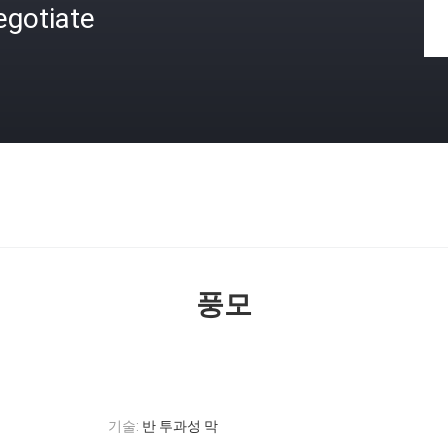
egotiate
격
풍모
기술:
반 투과성 막