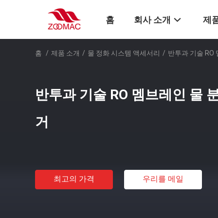
홈
회사 소개
제품
홈
/
제품 소개
/
물 정화 시스템 액세서리
/
반투과 기술 RO
반투과 기술 RO 멤브레인 물 
거
최고의 가격
우리를 메일