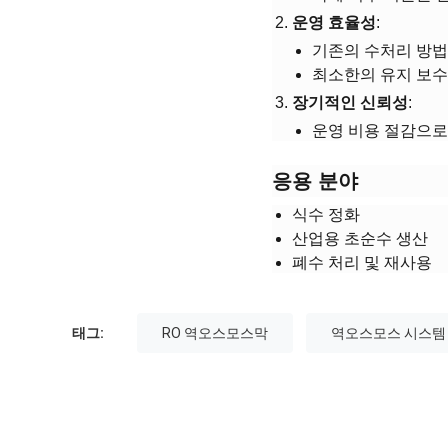
​운영 효율성​
​:
기존의 수처리 방법
최소한의 유지 보수
​장기적인 신뢰성​
​:
운영 비용 절감으로
​응용 분야​
식수 정화
산업용 초순수 생산
폐수 처리 및 재사용
태그:
RO 역오스모스막
역오스모스 시스템