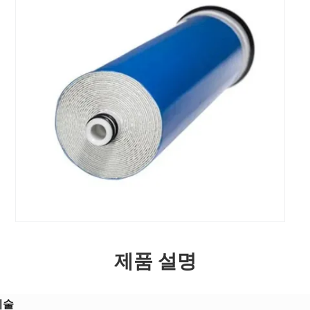
제품 설명
술​