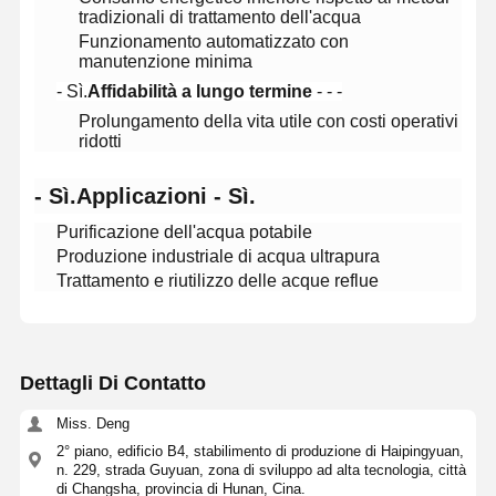
tradizionali di trattamento dell'acqua
Funzionamento automatizzato con
manutenzione minima
Visita Alla
Controllo
Contattaci
Notizie
Fabbrica
Qualità
- Sì.
Affidabilità a lungo termine
- - -
Prolungamento della vita utile con costi operativi
ridotti
- Sì.
Applicazioni
- Sì.
Casi
Richiedi Un
Preventivo
Purificazione dell'acqua potabile
Produzione industriale di acqua ultrapura
Trattamento e riutilizzo delle acque reflue
Sistema di acqua ultrapura di laboratorio
Macchina Ultrapure dell'acqua
Dettagli Di Contatto
sistema di depurazione dell'acqua ultrapura
Miss. Deng
Apparecchiature per l'acqua ultrapura
2° piano, edificio B4, stabilimento di produzione di Haipingyuan,
n. 229, strada Guyuan, zona di sviluppo ad alta tecnologia, città
Sistema di filtrazione dell'acqua ultrapura
di Changsha, provincia di Hunan, Cina.