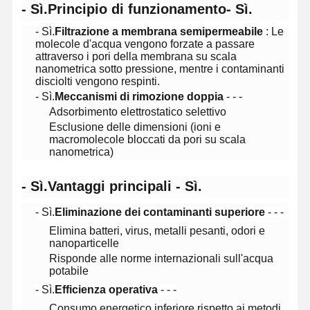
- Sì.
Principio di funzionamento
- Sì.
- Sì.
Filtrazione a membrana semipermeabile
: Le
molecole d'acqua vengono forzate a passare
attraverso i pori della membrana su scala
nanometrica sotto pressione, mentre i contaminanti
disciolti vengono respinti.
- Sì.
Meccanismi di rimozione doppia
- - -
Adsorbimento elettrostatico selettivo
Esclusione delle dimensioni (ioni e
macromolecole bloccati da pori su scala
nanometrica)
- Sì.
Vantaggi principali
- Sì.
- Sì.
Eliminazione dei contaminanti superiore
- - -
Elimina batteri, virus, metalli pesanti, odori e
nanoparticelle
Risponde alle norme internazionali sull'acqua
Casa
Prodotti
Video
Su Di Noi
potabile
- Sì.
Efficienza operativa
- - -
Consumo energetico inferiore rispetto ai metodi