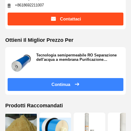
+8618692211007
Sistema d'acqua RO UltraPuro
Contattaci
Sistema industriale di depurazione dell'acqua
Macchina deionizzata dell'acqua
Ottieni Il Miglior Prezzo Per
Consumi per la depurazione dell'acqua
Tecnologia semipermeabile RO Separazione
Accessori per sistemi di depurazione dell'acqua
dell'acqua a membrana Purificazione
Rimozione di microrganismi
Continua
Prodotti Raccomandati