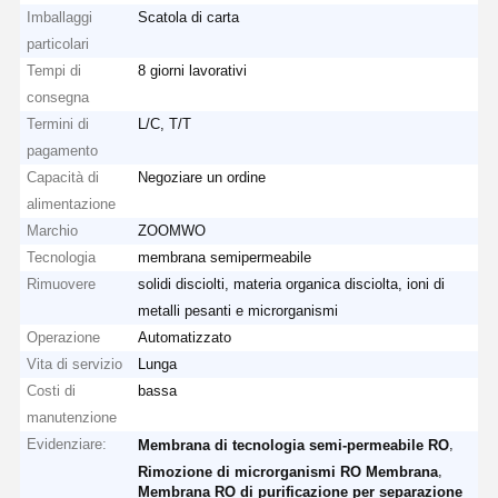
Imballaggi
Scatola di carta
particolari
Tempi di
8 giorni lavorativi
consegna
Termini di
L/C, T/T
pagamento
Capacità di
Negoziare un ordine
alimentazione
Marchio
ZOOMWO
Tecnologia
membrana semipermeabile
Rimuovere
solidi disciolti, materia organica disciolta, ioni di
metalli pesanti e microrganismi
Operazione
Automatizzato
Vita di servizio
Lunga
Costi di
bassa
manutenzione
Evidenziare:
,
Membrana di tecnologia semi-permeabile RO
,
Rimozione di microrganismi RO Membrana
Membrana RO di purificazione per separazione