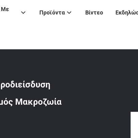
 Με
Προϊόντα
Βίντεο
Εκδηλώσ
ρισμού Νερού
/
Φίλτρο Μεμβράνης RO Ηλεκτροδιείσδυση Πλαστικό 
ροδιείσδυση
μός Μακροζωία