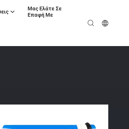
Μας Ελάτε Σε
εις
Επαφή Με
Μέταλλο Συνδυασμός Μακροζωία Αξιοπιστία