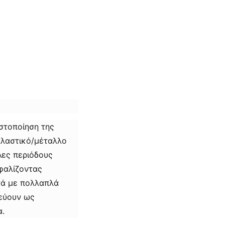
στοποίηση της
πλαστικό/μέταλλο
λες περιόδους
σφαλίζοντας
τά με πολλαπλά
εύουν ως
α.