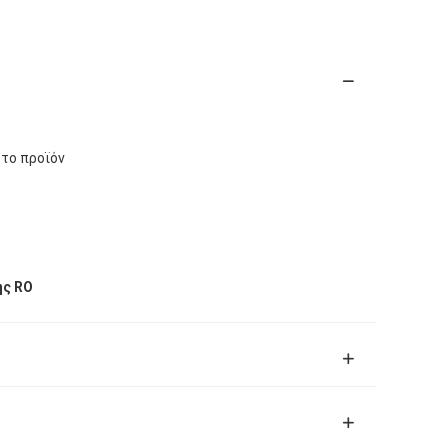
 το προϊόν
ης RO