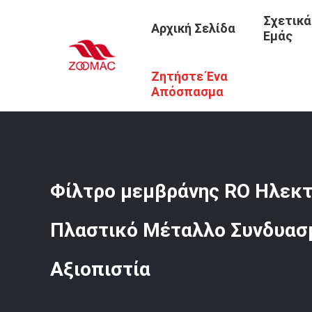
Σχετικά
Αρχική Σελίδα
Εμάς
Ζητήστε Ένα
Αρχική Σελίδα
/
Προϊόντα
/
Συσκευές Συστήματος Καθα
Απόσπασμα
Φίλτρο μεμβράνης RO Ηλεκτ
Πλαστικό Μέταλλο Συνδυασ
Αξιοπιστία