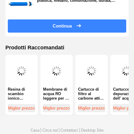
plastica, metallo, combinazione, durata,
affidabilità
Continua
Prodotti Raccomandati
Resina di
Membrane di
Cartucce di
Cartucce p
scambio
acqua RO
filtro al
depurazion
ionico
leggere per la
carbone attivo
dell' acqua
certificata CE
desalinizzazio
compresse di
fibra di
per la
ne
10 pollici o 20
polipropile
Miglior prezzo
Miglior prezzo
Miglior prezzo
Miglior pr
produzione di
multifunzional
pollici
efficaci per
acqua pura
i
rimuovere 
sedimenti
Casa
Circa noi
Contattaci
Desktop Site