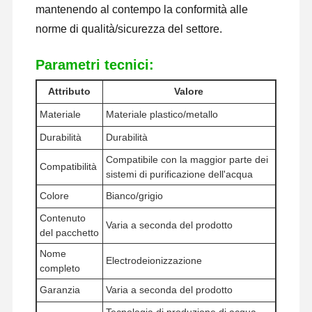
mantenendo al contempo la conformità alle
norme di qualità/sicurezza del settore.
Visita Alla
Controllo
Contattaci
Notizie
Fabbrica
Qualità
Parametri tecnici:
Attributo
Valore
Materiale
Materiale plastico/metallo
Durabilità
Durabilità
Casi
Richiedi Un
Compatibile con la maggior parte dei
Preventivo
Compatibilità
sistemi di purificazione dell'acqua
Colore
Bianco/grigio
Sistema di acqua ultrapura di laboratorio
Contenuto
Varia a seconda del prodotto
Macchina Ultrapure dell'acqua
del pacchetto
Nome
sistema di depurazione dell'acqua ultrapura
Electrodeionizzazione
completo
Apparecchiature per l'acqua ultrapura
Garanzia
Varia a seconda del prodotto