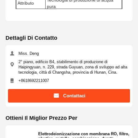
Tecnologia di produzione di acqua
Sistema di filtrazione dell'acqua ultrapura
Attributo
pura
Sistema d'acqua RO UltraPuro
Tipo
Parti di ricambio/attrezzature
Peso
Varia a seconda del prodotto
Sistema industriale di depurazione dell'acqua
Dettagli Di Contatto
Macchina deionizzata dell'acqua
Consumi per la depurazione dell'acqua
Miss. Deng
2° piano, edificio B4, stabilimento di produzione di
Accessori per sistemi di depurazione dell'acqua
Haipingyuan, n. 229, strada Guyuan, zona di sviluppo ad alta
tecnologia, città di Changsha, provincia di Hunan, Cina.
+8618692211007
Contattaci
Ottieni Il Miglior Prezzo Per
Elettrodeionizzazione con membrana RO, filtro,