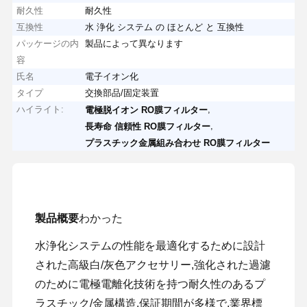
耐久性
耐久性
互換性
水 浄化 システム の ほとんど と 互換性
パッケージの内
製品によって異なります
容
氏名
電子イオン化
タイプ
交換部品/固定装置
ハイライト:
,
電極脱イオン RO膜フィルター
,
長寿命 信頼性 RO膜フィルター
プラスチック金属組み合わせ RO膜フィルター
製品概要
わかった
水浄化システムの性能を最適化するために設計
された高級白/灰色アクセサリー,強化された過濾
のために電極電離化技術を持つ耐久性のあるプ
ラスチック/金属構造.保証期間が多様で,業界標