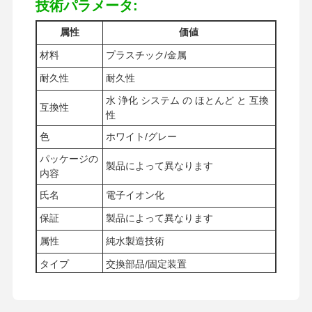
技術パラメータ:
属性
価値
材料
プラスチック/金属
耐久性
耐久性
水 浄化 システム の ほとんど と 互換
互換性
性
色
ホワイト/グレー
パッケージの
製品によって異なります
内容
氏名
電子イオン化
保証
製品によって異なります
属性
純水製造技術
タイプ
交換部品/固定装置
ホーム
製品
ビデオ
私たちについ
て
体重
製品によって異なります