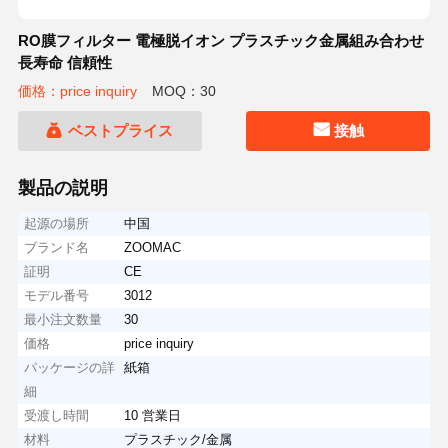
RO膜フィルター 電極脱イオン プラスチック金属組み合わせ
長寿命 信頼性
価格：price inquiry
MOQ：30
ベストプライス
接触
製品の説明
起源の場所
中国
ブランド名
ZOOMAC
証明
CE
モデル番号
3012
最小注文数量
30
価格
price inquiry
パッケージの詳
紙箱
細
受渡し時間
10 営業日
材料
プラスチック/金属