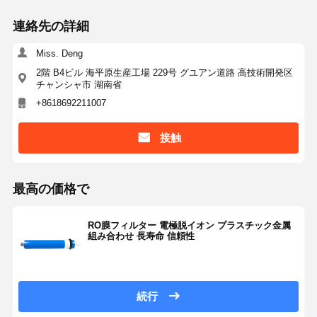
連絡先の詳細
Miss. Deng
工場見学
品質管理
お問い合わせ
ニュース
2階 B4ビル 海平原生産工場 229号 グユアン道路 高技術開発区
チャンシャ市 湖南省
+8618692211007
接触
事例
引金 を 求め
て ください
最高の価格で
研究室超純水システム
RO膜フィルター 電極脱イオン プラスチック金属
Ultrapure水機械
組み合わせ 長寿命 信頼性
超純水浄化システム
超純水設備
続行