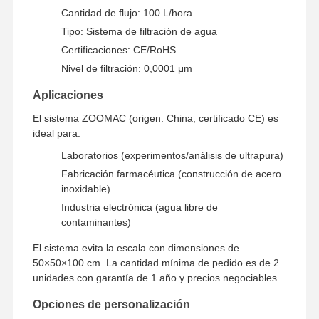
Cantidad de flujo: 100 L/hora
Tipo: Sistema de filtración de agua
Certificaciones: CE/RoHS
Recorrido
Control De
Contáctenos
Noticias
Por La
Calidad
Nivel de filtración: 0,0001 μm
Fábrica
Aplicaciones
El sistema ZOOMAC (origen: China; certificado CE) es
ideal para:
Laboratorios (experimentos/análisis de ultrapura)
Casos De
Solicitar Una
Trabajo
Cita
Fabricación farmacéutica (construcción de acero
inoxidable)
Industria electrónica (agua libre de
Sistema de agua ultrapura de laboratorio
contaminantes)
Máquina Ultrapure del agua
El sistema evita la escala con dimensiones de
50×50×100 cm. La cantidad mínima de pedido es de 2
sistema de purificación de agua ultrapura
unidades con garantía de 1 año y precios negociables.
Equipo de agua ultrapura
Opciones de personalización