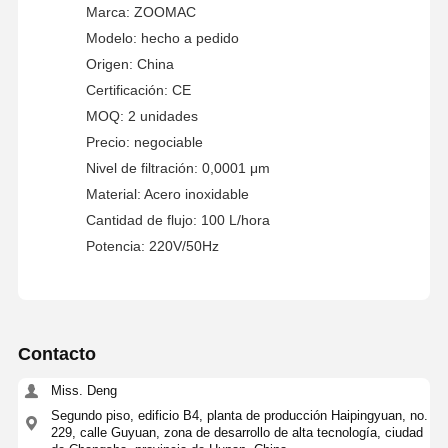
Marca: ZOOMAC
Sistema de filtración de agua ultrapura
Modelo: hecho a pedido
Sistema de agua RO UltraPuro
Origen: China
Certificación: CE
Sistema de purificación de agua industrial
MOQ: 2 unidades
Máquina desionizada del agua
Precio: negociable
Nivel de filtración: 0,0001 μm
Consumibles para la purificación del agua
Material: Acero inoxidable
Cantidad de flujo: 100 L/hora
Accesorios para sistemas de purificación de agua
Potencia: 220V/50Hz
Contacto
Miss. Deng
Segundo piso, edificio B4, planta de producción Haipingyuan, no.
229, calle Guyuan, zona de desarrollo de alta tecnología, ciudad