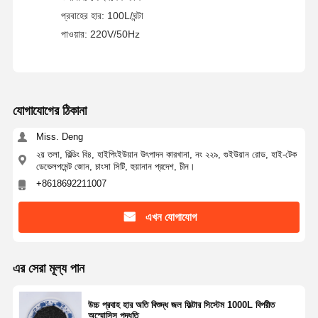
প্রবাহের হার: 100L/ঘন্টা
আল্ট্রা পিওর RO ওয়াটার সিস্টেম
পাওয়ার: 220V/50Hz
শিল্প জল বিশুদ্ধকরণ সিস্টেম
ডিওনাইজড ওয়াটার মেশিন
যোগাযোগের ঠিকানা
জল বিশুদ্ধকরণের জন্য ব্যবহারযোগ্য সামগ্রী
Miss. Deng
জল বিশুদ্ধকরণ সিস্টেমের আনুষাঙ্গিক
২য় তলা, বিল্ডিং বি৪, হাইপিংইউয়ান উৎপাদন কারখানা, নং ২২৯, গুইউয়ান রোড, হাই-টেক
ডেভেলপমেন্ট জোন, চাংসা সিটি, হুয়ানান প্রদেশ, চীন।
+8618692211007
এখন যোগাযোগ
এর সেরা মূল্য পান
উচ্চ প্রবাহ হার অতি বিশুদ্ধ জল ফিল্টার সিস্টেম 1000L বিপরীত
অস্মোসিস পদ্ধতি