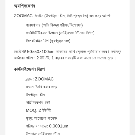
অ্যাপ্লিকেশন
ZOOMAC সিস্টেম (উৎপত্তি: চীন; সিই-প্রত্যয়িত) এর জন্য আদর্শ:
কারখানা পরিদর্শন
গুণমান নিয়ন্ত্রণ
আমাদের সাথে
খবর
যোগাযোগ
গবেষণাগার (অতি বিশুদ্ধ পরীক্ষা/বিশ্লেষণ)
ফার্মাসিউটিক্যাল উত্পাদন (স্টেইনলেস স্টিলের নির্মাণ)
ইলেকট্রনিক্স শিল্প (দূষণমুক্ত জল)
সিস্টেমটি 50×50×100cm আকারের সাথে স্কেলিং প্রতিরোধ করে। সর্বনিম্ন
অর্ডারের পরিমাণ 2 ইউনিট, 1 বছরের ওয়ারেন্টি এবং আলোচনা সাপেক্ষ মূল্য।
মামলা
একটি উদ্ধৃতি
অনুরোধ করুন
কাস্টমাইজেশন বিকল্প
ব্র্যান্ড: ZOOMAC
ল্যাবরেটরি আল্ট্রাপিউর ওয়াটার সিস্টেম
মডেল: তৈরি করার জন্য
আল্ট্রা পিউর ওয়াটার মেশিন
উৎপত্তি: চীন
সার্টিফিকেশন: সিই
অতি বিশুদ্ধ পানি পরিশোধন ব্যবস্থা
MOQ: 2 ইউনিট
মূল্য: আলোচনা সাপেক্ষ
অতি বিশুদ্ধ পানির সরঞ্জাম
পরিস্রাবণ স্তর: 0.0001μm
আল্ট্রাপুর ওয়াটার ফিল্টারিং সিস্টেম
উপাদান: স্টেইনলেস স্টীল