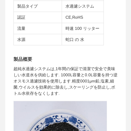
製品タイプ
水過濾システム
認証
CE,RoHS
流量
時速 100 リッター
水源
蛇口 の 水
製品概要
超純水過濾システムは,1年間の保証で清潔で安全で美味
しい水道水を供給します. 1000L容量と0.0L容量を持つ逆
オスモス過濾技術を使用します.精度0001μm鉛,塩素,細
菌,ウイルスを効果的に除去し,スケーリングを防止し,ボ
トル水依存をなくします.