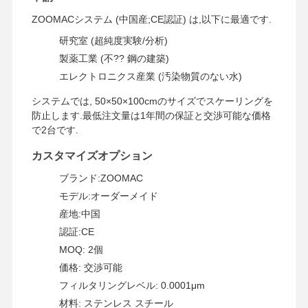
ZOOMACシステム (中国産;CE認証) は,以下に最適です.
研究室 (超純度実験/分析)
工場見学
品質管理
お問い合わせ
ニュース
製薬工業 (不?? 鋼の建築)
エレクトロニクス産業 (汚染物質のない水)
システムでは, 50×50×100cmのサイズでスケーリングを
防止します.最低注文量は1年間の保証と交渉可能な価格
で2台です.
事例
引金 を 求め
て ください
カスタマイズオプション
ブランド:ZOOMAC
研究室超純水システム
モデル:オーダーメイド
産地:中国
Ultrapure水機械
認証:CE
超純水浄化システム
MOQ: 2個
価格: 交渉可能
超純水設備
フィルタリングレベル: 0.0001μm
超純水フィルタリングシステム
材料: ステンレス スチール