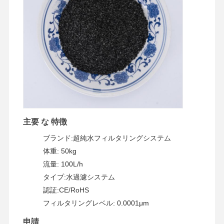
主要 な 特徴
ブランド:超純水フィルタリングシステム
体重: 50kg
流量: 100L/h
タイプ:水過濾システム
認証:CE/RoHS
ホーム
製品
ビデオ
私たちについ
フィルタリングレベル: 0.0001μm
て
申請