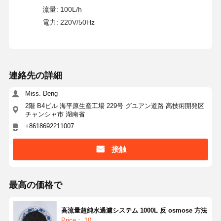
流量: 100L/h
超純 RO 水システム
電力: 220V/50Hz
工業用水浄化システム
脱イオンされた水機械
連絡先の詳細
水浄化用消耗品
Miss. Deng
水浄化システム用アクセサリー
2階 B4ビル 海平原生産工場 229号 グユアン道路 高技術開発区
チャンシャ市 湖南省
+8618692211007
接触
最高の価格で
高流量超純水過濾システム 1000L 反 osmose 方法
Price： 10