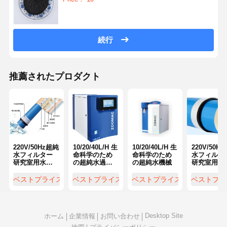
続行
推薦されたプロダクト
220V/50Hz超純
10/20/40L/H 生
10/20/40L/H 生
220V/50H
水フィルター
命科学のため
命科学のため
水フィルタ
研究室用水フ
の超純水過濾
の超純水機械
研究室用水
ィルタシステ
システム
ィルタシス
ム 1000リット
ム 1000リ
ベストプライス
ベストプライス
ベストプライス
ベストプラ
ル
ル
Desktop Site
ホーム
企業情報
お問い合わせ