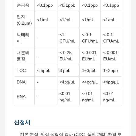
중금속
<0.1ppb
<0.1ppb
<0.1ppb
<0.1ppb
입자
<1/mL
<1/mL
<1/mL
<1/mL
(0.2μm)
박테리
<1
< 0.1
< 0.1
-
아
CFU/mL
CFU/mL
CFU/mL
내분비
< 0.25
< 0.001
< 0.001
-
물질
EU/mL
EU/mL
EU/mL
TOC
< 5ppb
3 ppb
1~3ppb
1~3ppb
DNA
-
<4pg/μL
<4pg/μL
<4pg/μL
<0.01
<0.01
<0.01
RNA
-
ng/mL
ng/mL
ng/mL
신청서
기본 분석: 일상 실험실 검사 (CDC, 품질 관리, 환경 모