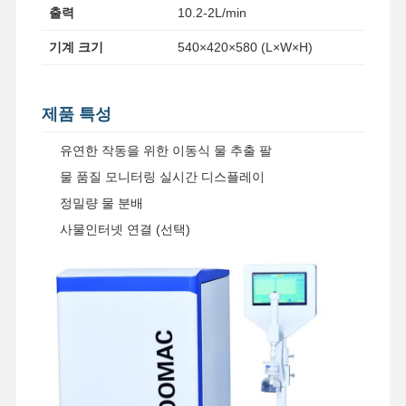
출력
10.2-2L/min
기계 크기
540×420×580 (L×W×H)
제품 특성
유연한 작동을 위한 이동식 물 추출 팔
물 품질 모니터링 실시간 디스플레이
정밀량 물 분배
사물인터넷 연결 (선택)
집
제품
비디오
우리 에 관한
것