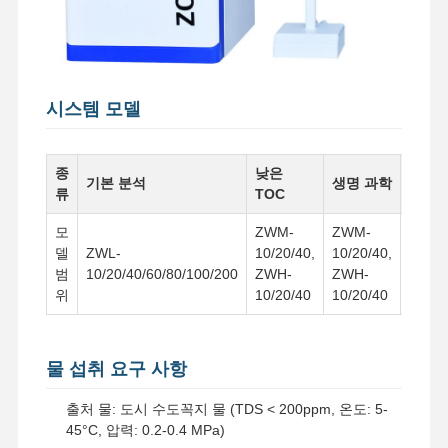
공장 투어
품질 관리
문의하기
뉴스
시스템 모델
종
낮은
최종적
기본 분석
생명 과학
류
TOC
석
사건
견적 요청
모
ZWM-
ZWM-
ZWH-
델
ZWL-
10/20/40,
10/20/40,
10/20
실험실 초순수 시스템
범
10/20/40/60/80/100/200
ZWH-
ZWH-
ZWY-
위
10/20/40
10/20/40
10/20
초순수 기계
극히 순수한 물 정제 장치
물 섭취 요구 사항
초순수 장비
출처 물: 도시 수도꼭지 물 (TDS < 200ppm, 온도: 5-
초순수 필터레이션 시스템
45°C, 압력: 0.2-0.4 MPa)