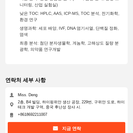
니터링, 산업 실험실)
낮은 TOC: HPLC, AAS, ICP-MS, TOC 분석, 전기화학,
환경 연구
생명과학: 세포 배양, IVF, DNA 염기서열, 단백질 정화,
염색
최종 분석: 첨단 분자생물학, 게놈학, 고해상도 질량 분
광학, 의약품 연구개발
연락처 세부 사항
Miss. Deng
2층, B4 빌딩, 하이핑위안 생산 공장, 229번, 구위안 도로, 하이
테크 개발 구역, 중국 후난성 장샤 시.
+8618692211007
지금 연락