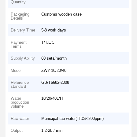
Quantity
Packaging
Customs wooden case
Details
Delivery Time
5-8 work days
Payment
T/T,L/C
Terms
Supply Ability
60 sets/month
Model
ZWY-10/20/40
Reference
GB/T6682-2008
standard
Water
10/20/40L/H
production
volume
Raw water
Municipal tap water( TDS<200ppm)
Output
1.2-2L / min