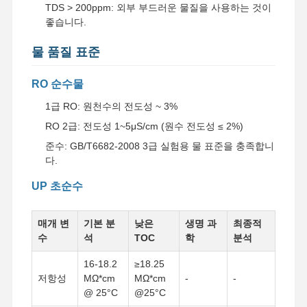
TDS > 200ppm: 외부 부드러운 물질을 사용하는 것이
울트라 퓨어 RO 워터 시스템
좋습니다.
산업용 정수 시스템
물 품질 표준
탈염수 기계
RO 순수물
물 정화 용품
1급 RO: 원천수의 전도성 ~ 3%
물 정화 시스템 액세서리
RO 2급: 전도성 1~5μS/cm (원수 전도성 ≤ 2%)
준수: GB/T6682-2008 3급 실험용 물 표준을 충족합니
다.
UP 초순수
매개 변
기본 분
낮은
생명 과
최종적
수
석
TOC
학
분석
16-18.2
≥18.25
저항성
MΩ*cm
MΩ*cm
-
-
@ 25°C
@25°C