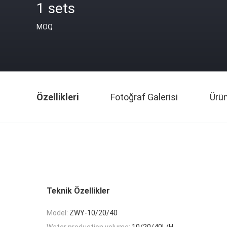
1 sets
MOQ
Özellikleri
Fotoğraf Galerisi
Ürü
Teknik Özellikler
Model:
ZWY-10/20/40
Water production volume:
10/20/40L/H