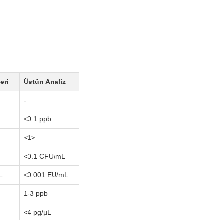
eri
Üstün Analiz
-
<0.1 ppb
<1>
<0.1 CFU/mL
L
<0.001 EU/mL
1-3 ppb
<4 pg/µL