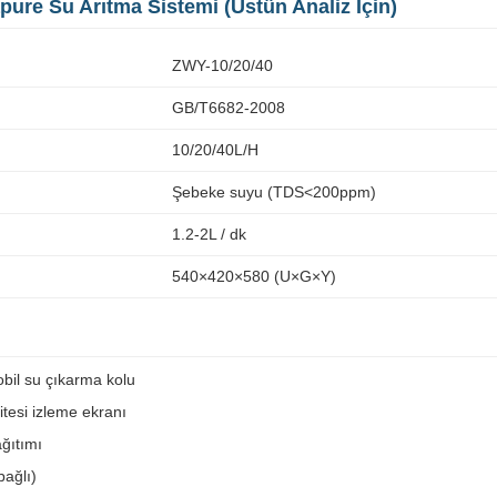
pure Su Arıtma Sistemi (Üstün Analiz İçin)
ZWY-10/20/40
GB/T6682-2008
10/20/40L/H
Şebeke suyu (TDS<200ppm)
1.2-2L / dk
540×420×580 (U×G×Y)
obil su çıkarma kolu
tesi izleme ekranı
ağıtımı
bağlı)