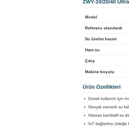
ZWY-10/20/40 Ultra
Model
Referans standardı
Su üretim hacmi
Ham su
Çıkış
Makine boyutu
Ürün Özellikleri
Esnek kullanım için m
Gerçek zamanlı su kali
Hassas kantitatif su d
IoT bağlantısı (isteğe 