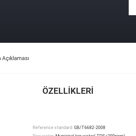
n Açıklaması
ÖZELLIKLERI
Reference standard:
GB/T6682-2008
Raw water:
Municipal tap water( TDS<200ppm)