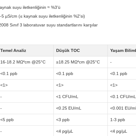
kaynak suyu iletkenliğinin ≈ %3'ü
1-5 µS/cm (≤ kaynak suyu iletkenliğinin %2'si)
08 Sınıf 3 laboratuvar suyu standartlarını karşılar
Temel Analiz
Düşük TOC
Yaşam Biliml
16-18.2 MΩ*cm @25°C
≥18.25 MΩ*cm @25°C
-
<0.1 ppb
<0.1 ppb
<0.1 ppb
<1>
<1>
<1>
-
<1 CFU/mL
<0.1 CFU/mL
-
<0.25 EU/mL
<0.001 EU/m
<5 ppb
<3 ppb
1-3 ppb
-
<4 pg/µL
<4 pg/µL