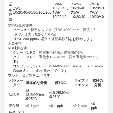
モ
ZWM-
ZWM-
ZWH-
デ
10/20/40、
10/20/40、
10/20/40、
ZWL-
ル
10/20/40/60/80/100/200
ZWH-
ZWH-
ZWY-
範
10/20/40
10/20/40
10/20/40
囲
水摂取量の要件
ソース水：都市タップ水（TDS <200 ppm、温度：5-
45°C、圧力：0.2-0.4 MPa）
TDS> 200 ppmの場合：外部柔軟剤をお勧めします
水質基準
RO純粋な水
グレード1 RO：導電率供給源水導電率の3％
グレード2 RO：導電率1-5 µs/cm（源水導電率の2％以
下）
コンプライアンス：GB/T6682-2008 Grade 3 Laboratory
Water Standardsを満たしています
ウルトラピア水を上げます
パラメー
ライフサ
究極の
基本的な分析
低TOC
ター
イエンス
分析
16-
≥18.25MΩ*cm
抵抗率
18.2MΩ*cm
-
-
@25°C
ホーム
製品
ビデオ
私たちについ
@25°C
て
<0.1
重金属
<0.1 ppb
<0.1 ppb
<0.1 ppb
ppb
粒子（0.2