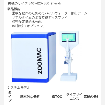
機械のサイズ
540×420×580（l×w×h）
製品機能
柔軟な動作のためのモバイルウォーター抽出アーム
リアルタイムの水質監視ディスプレイ
精密な定量的水分配
IoT接続（オプション）
システムモデル
タ
ライフサイ
イ
基本的な分析
低TOC
究極の分析
エンス
プ