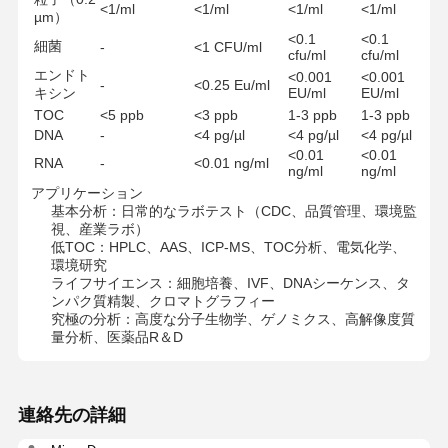
<1/ml
<1/ml
<1/ml
<1/ml
µm）
<0.1
<0.1
細菌
-
<1 CFU/ml
cfu/ml
cfu/ml
エンドト
<0.001
<0.001
工場見学
品質管理
お問い合わせ
ニュース
-
<0.25 Eu/ml
キシン
EU/ml
EU/ml
TOC
<5 ppb
<3 ppb
1-3 ppb
1-3 ppb
DNA
-
<4 pg/µl
<4 pg/µl
<4 pg/µl
<0.01
<0.01
RNA
-
<0.01 ng/ml
ng/ml
ng/ml
アプリケーション
事例
引金 を 求め
基本分析：日常的なラボテスト（CDC、品質管理、環境監
て ください
視、産業ラボ）
低TOC：HPLC、AAS、ICP-MS、TOC分析、電気化学、
環境研究
研究室超純水システム
ライフサイエンス：細胞培養、IVF、DNAシーケンス、タ
ンパク質精製、クロマトグラフィー
Ultrapure水機械
究極の分析：高度な分子生物学、ゲノミクス、高解像度質
量分析、医薬品R＆D
超純水浄化システム
超純水設備
連絡先の詳細
超純水フィルタリングシステム