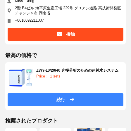
Miss. Deng
2階 B4ビル 海平原生産工場 229号 グユアン道路 高技術開発区
超純 RO 水システム
チャンシャ市 湖南省
+8618692211007
工業用水浄化システム
接触
脱イオンされた水機械
水浄化用消耗品
最高の価格で
水浄化システム用アクセサリー
ZWY-10/20/40 究極分析のための超純水システム
Price： 1 sets
続行
推薦されたプロダクト