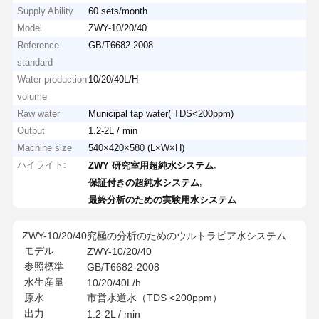
Supply Ability
60 sets/month
Model
ZWY-10/20/40
Reference
GB/T6682-2008
standard
Water production
10/20/40L/H
volume
Raw water
Municipal tap water( TDS<200ppm)
Output
1.2-2L / min
Machine size
540×420×580 (L×W×H)
ハイライト:
,
ZWY 研究室用超純水システム
,
保証付きの超純水システム
最終分析のための実験用水システム
ZWY-10/20/40究極の分析のためのウルトラピア水システム
モデル
ZWY-10/20/40
参照標準
GB/T6682-2008
水生産量
10/20/40L/h
原水
市営水道水（TDS <200ppm）
出力
1.2-2L / min