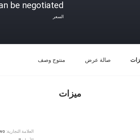
an be negotiated
السعر
زات
صالة عرض
منتوج وصف
ميزات
العلامة التجارية:
wo
الأصل:
الصين