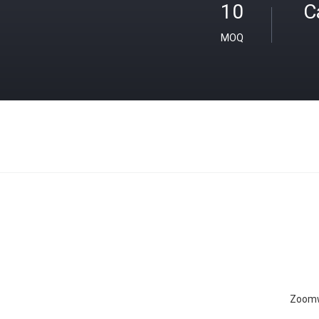
10
C
MOQ
Zoom