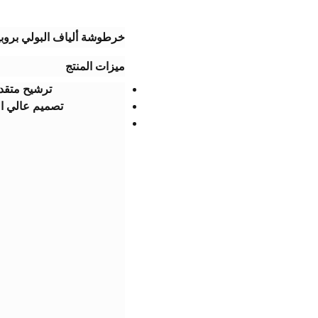
​خرطوشة ألياف البولي بروبيل
​ميزات المنتج​
​ترشيح متقدم
​تصميم عالي ال