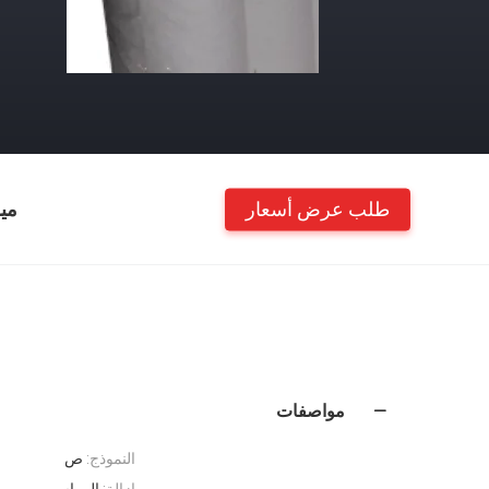
طلب عرض أسعار
مي
مواصفات
النموذج:
ص
إزالة:
الرواسب