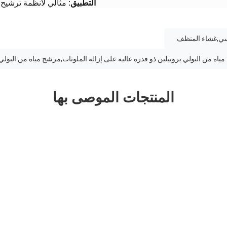
​التطبيق​
​: مثالي لأنظمة ترشيح 
كسي,غشاء المنظف
مياه من البولي بروبيلين ذو قدرة عالية على إزالة الملوثات,مرشح مياه من الب
المنتجات الموصى بها