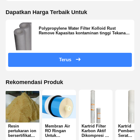
Sistem Filtrasi Air Ultra Murni
Dapatkan Harga Terbaik Untuk
Sistem Air RO Ultra Murni
Polypropylene Water Filter Kolloid Rust
Sistem Pembersihan Air Industri
Remove Kapasitas kontaminan tinggi Tekanan
rendah
Mesin Air Deionisasi
Konsumsi Pembersihan Air
Terus
Aksesoris sistem pemurnian air
Rekomendasi Produk
Resin
Membran Air
Kartrid Filter
Kartrid
pertukaran ion
RO Ringan
Karbon Aktif
Pembersih 
bersertifikat
Untuk
Dikompresi 10
Serat