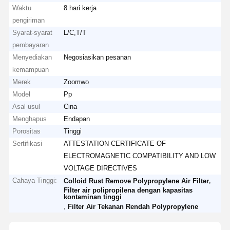
Waktu
8 hari kerja
pengiriman
Syarat-syarat
L/C,T/T
pembayaran
Menyediakan
Negosiasikan pesanan
kemampuan
Merek
Zoomwo
Model
Pp
Asal usul
Cina
Menghapus
Endapan
Porositas
Tinggi
Sertifikasi
ATTESTATION CERTIFICATE OF
ELECTROMAGNETIC COMPATIBILITY AND LOW
VOLTAGE DIRECTIVES
Cahaya Tinggi:
,
Colloid Rust Remove Polypropylene Air Filter
Filter air polipropilena dengan kapasitas
kontaminan tinggi
,
Filter Air Tekanan Rendah Polypropylene