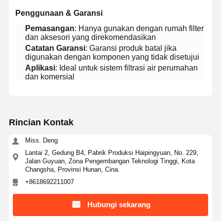
​Penggunaan & Garansi​
​Pemasangan​
​: Hanya gunakan dengan rumah filter
Tur Pabrik
Kontrol
Hubungi
Berita
dan aksesori yang direkomendasikan
Kualitas
Kami
​Catatan Garansi​
​: Garansi produk batal jika
digunakan dengan komponen yang tidak disetujui
​Aplikasi​
​: Ideal untuk sistem filtrasi air perumahan
dan komersial
Kasus
Minta
Penawaran
Harga
Rincian Kontak
Miss. Deng
Sistem Air Ultra Murni Laboratorium
Lantai 2, Gedung B4, Pabrik Produksi Haipingyuan, No. 229,
Jalan Guyuan, Zona Pengembangan Teknologi Tinggi, Kota
Mesin Air Ultra Murni
Changsha, Provinsi Hunan, Cina.
+8618692211007
sistem pemurnian air ultra murni
Hubungi sekarang
Peralatan air ultra murni