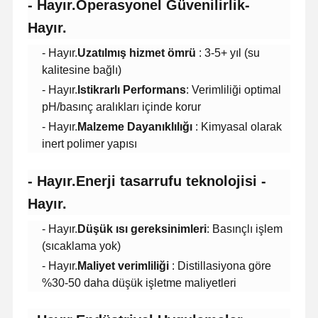
- Hayır.
Operasyonel Güvenilirlik
-
Hayır.
- Hayır.
Uzatılmış hizmet ömrü
: 3-5+ yıl (su
kalitesine bağlı)
- Hayır.
Istikrarlı Performans
: Verimliliği optimal
pH/basınç aralıkları içinde korur
- Hayır.
Malzeme Dayanıklılığı
: Kimyasal olarak
inert polimer yapısı
- Hayır.
Enerji tasarrufu teknolojisi
-
Hayır.
- Hayır.
Düşük ısı gereksinimleri
: Basınçlı işlem
(sıcaklama yok)
- Hayır.
Maliyet verimliliği
: Distillasiyona göre
Evde
Ürünler
Videolar
Bizim
%30-50 daha düşük işletme maliyetleri
Hakkımızda