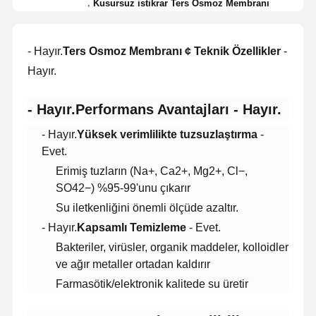
,
Kusursuz istikrar Ters Osmoz Membranı
- Hayır.
Ters Osmoz Membranı ¢ Teknik Özellikler
-
Hayır.
- Hayır.
Performans Avantajları
- Hayır.
- Hayır.
Yüksek verimlilikte tuzsuzlaştırma
-
Evet.
Erimiş tuzların (Na+, Ca2+, Mg2+, Cl−,
SO42−) %95-99'unu çıkarır
Su iletkenliğini önemli ölçüde azaltır.
- Hayır.
Kapsamlı Temizleme
- Evet.
Bakteriler, virüsler, organik maddeler, kolloidler
ve ağır metaller ortadan kaldırır
Farmasötik/elektronik kalitede su üretir