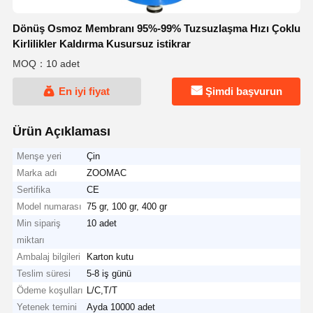
Dönüş Osmoz Membranı 95%-99% Tuzsuzlaşma Hızı Çoklu
Kirlilikler Kaldırma Kusursuz istikrar
MOQ：10 adet
En iyi fiyat
Şimdi başvurun
Ürün Açıklaması
Menşe yeri
Çin
Marka adı
ZOOMAC
Sertifika
CE
Model numarası
75 gr, 100 gr, 400 gr
Min sipariş
10 adet
miktarı
Ambalaj bilgileri
Karton kutu
Teslim süresi
5-8 iş günü
Ödeme koşulları
L/C,T/T
Yetenek temini
Ayda 10000 adet