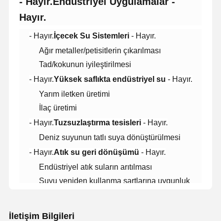
- Hayır.
Endüstriyel Uygulamalar
-
Hayır.
- Hayır.
İçecek Su Sistemleri
- Hayır.
Fabrika Turu
Kalite Kontrol
Bize Ulaşın
Haberler
Ağır metaller/petisitlerin çıkarılması
Tad/kokunun iyileştirilmesi
- Hayır.
Yüksek saflıkta endüstriyel su
- Hayır.
Yarım iletken üretimi
Davalar
Teklif Alın
İlaç üretimi
Laboratuvar Ultra Saf Su Sistemi
- Hayır.
Tuzsuzlaştırma tesisleri
- Hayır.
Deniz suyunun tatlı suya dönüştürülmesi
Ultra Saf Su Makinesi
- Hayır.
Atık su geri dönüşümü
- Hayır.
ultra saf su arıtma sistemi
Endüstriyel atık suların arıtılması
Suyu yeniden kullanma şartlarına uygunluk
Ultra saf su ekipmanları
Ultra saf su filtrasyon sistemi
İletişim Bilgileri