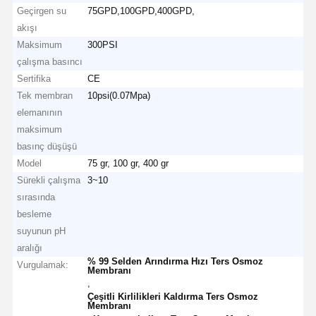
Geçirgen su
75GPD,100GPD,400GPD,
akışı
Maksimum
300PSI
çalışma basıncı
Sertifika
CE
Tek membran
10psi(0.07Mpa)
elemanının
maksimum
basınç düşüşü
Model
75 gr, 100 gr, 400 gr
Sürekli çalışma
3~10
sırasında
besleme
suyunun pH
aralığı
% 99 Selden Arındırma Hızı Ters Osmoz
Vurgulamak:
Membranı
,
Çeşitli Kirlilikleri Kaldırma Ters Osmoz
Membranı