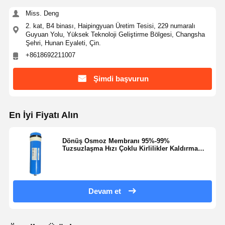
Ultra Saf RO Su Sistemi
Miss. Deng
Endüstriyel Su Temizleme Sistemi
2. kat, B4 binası, Haipingyuan Üretim Tesisi, 229 numaralı
Guyuan Yolu, Yüksek Teknoloji Geliştirme Bölgesi, Changsha
Şehri, Hunan Eyaleti, Çin.
Deiyonize Su Makinesi
+8618692211007
Su Temizleme Tüketicileri
Şimdi başvurun
Su Temizleme Sistemi Aksesuarları
En İyi Fiyatı Alın
Dönüş Osmoz Membranı 95%-99%
Tuzsuzlaşma Hızı Çoklu Kirlilikler Kaldırma
Kusursuz istikrar
Devam et