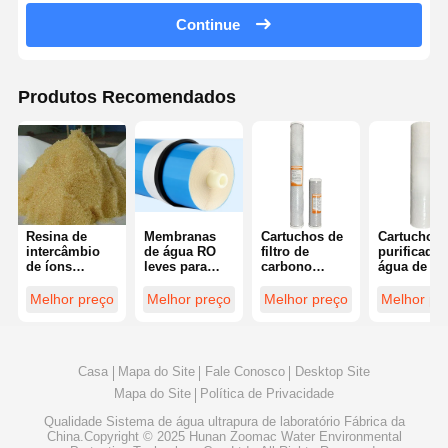
Sistema de Água RO Ultra Pura
Continue
Sistema industrial de purificação de água
Produtos Recomendados
Máquina Deionized da água
Consumíveis de purificação de água
Acessórios para sistemas de purificação de água
Resina de
Membranas
Cartuchos de
Cartuchos 
intercâmbio
de água RO
filtro de
purificador
de íons
leves para
carbono
água de fib
certificada CE
dessalinização
ativado
de
para
multifuncionais
comprimidos
polipropil
Melhor preço
Melhor preço
Melhor preço
Melhor pr
fabricação de
de 10 ou 20
efetivamen
água pura
polegadas
remover
sedimento
Casa
Mapa do Site
Fale Conosco
Desktop Site
Mapa do Site
Política de Privacidade
Qualidade
Sistema de água ultrapura de laboratório
Fábrica da
China.Copyright © 2025 Hunan Zoomac Water Environmental