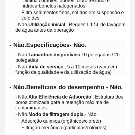
Elimina corantes, odores, cloro residual e
hidrocarbonetos halogenados
Filtra sedimentos finos, sólidos em suspensão e
coloides
- Não.
Utilização inicial
: Requer 1-1.5L de lavagem
de água antes da operação
- Não.
Especificações
- Não.
- Não.
Tamanhos disponíveis
10 polegadas / 20
polegadas
- Não.
Vida de serviço
: 5 a 10 meses (varia em
função da qualidade e da utilização da água)
- Não.
Benefícios do desempenho
- Não.
- Não.
Alta Eficiência de Adsorção
: Estrutura dos
poros otimizada para a retenção máxima de
contaminantes
- Não.
Modo de filtragem dupla.
- Não.
Início
Produtos
Vídeos
Sobre Nós
Adsorção química (orgânicos/cloreto)
Filtração mecânica (partículas/colóides)