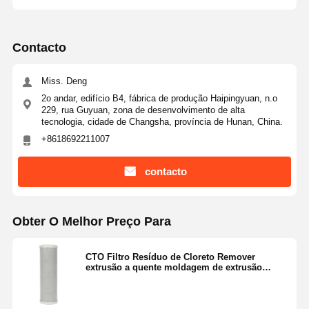
Visita À
Controle De
Contacte-
Notícias
Contacto
Fábrica
Qualidade
Nos
Miss. Deng
2o andar, edifício B4, fábrica de produção Haipingyuan, n.o
229, rua Guyuan, zona de desenvolvimento de alta
tecnologia, cidade de Changsha, província de Hunan, China.
Casos
Solicite Um
+8618692211007
Orçamento
contacto
Sistema de água ultrapura de laboratório
Máquina Ultrapure da água
Obter O Melhor Preço Para
Sistema de purificação de água ultrapura
CTO Filtro Resíduo de Cloreto Remover
Equipamento de água ultrapura
extrusão a quente moldagem de extrusão
redução orgânica
Sistema de filtragem de água ultrapura