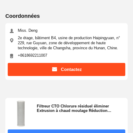
Coordonnées
Visite De
Contrôle
Contactez-
Nouvelles
L'usine
Qualité
Nous
Miss. Deng
2e étage, bâtiment B4, usine de production Haipingyuan, n°
229, rue Guyuan, zone de développement de haute
technologie, ville de Changsha, province du Hunan, Chine.
+8618692211007
Les Affaires
Demandez
Un Devis
Contactez
Système d'eau ultrapure de laboratoire
Machine Ultrapure de l'eau
Filtreur CTO Chlorure résiduel éliminer
système de purification de l'eau ultrapure
Extrusion à chaud moulage Réduction
organique
Équipement pour l'eau ultrapure
Système de filtration de l'eau ultrapure