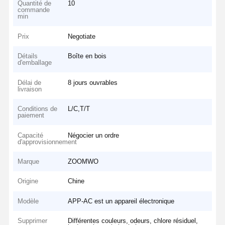
Quantité de
10
commande
min
Prix
Negotiate
Détails
Boîte en bois
d'emballage
Délai de
8 jours ouvrables
livraison
Conditions de
L/C,T/T
paiement
Capacité
Négocier un ordre
d'approvisionnement
Marque
ZOOMWO
Origine
Chine
Modèle
APP-AC est un appareil électronique
Supprimer
Différentes couleurs, odeurs, chlore résiduel,