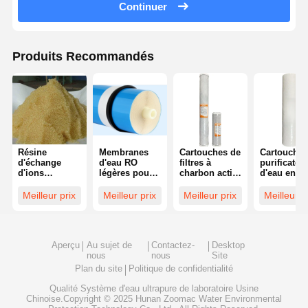
Continuer
Système d'eau RO ultra pur
Produits Recommandés
Système industriel de purification de l'eau
Machine désionisée de l'eau
Consommables pour la purification de l'eau
Accessoires du système de purification de l'eau
Résine
Membranes
Cartouches de
Cartouches
d'échange
d'eau RO
filtres à
purificateu
d'ions
légères pour
charbon actif
d'eau en fi
certifiée CE
le
compressées
de
pour la
dessalement
de 10 ou 20
polypropyl
Meilleur prix
Meilleur prix
Meilleur prix
Meilleur p
fabrication
multifonctionnelles
pouces
efficaces p
d'eau pure
éliminer le
sédiments
Aperçu
Au sujet de
Contactez-
Desktop
nous
nous
Site
Plan du site
Politique de confidentialité
Qualité
Système d'eau ultrapure de laboratoire
Usine
Chinoise.Copyright © 2025 Hunan Zoomac Water Environmental