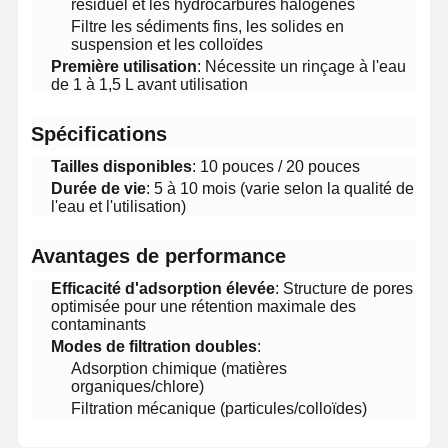
résiduel et les hydrocarbures halogénés
Filtre les sédiments fins, les solides en
suspension et les colloïdes
​Première utilisation​
​: Nécessite un rinçage à l'eau
de 1 à 1,5 L avant utilisation
​Spécifications​
​Tailles disponibles​
​: 10 pouces / 20 pouces
​Durée de vie​
​: 5 à 10 mois (varie selon la qualité de
l'eau et l'utilisation)
​Avantages de performance​
​Efficacité d'adsorption élevée​
​: Structure de pores
optimisée pour une rétention maximale des
contaminants
​Modes de filtration doubles​
​:
Adsorption chimique (matières
organiques/chlore)
Accueil
Produits
Vidéos
À Propos De
Nous
Filtration mécanique (particules/colloïdes)