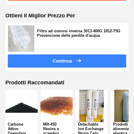
Ottieni Il Miglior Prezzo Per
Filtro ad osmosi inversa 3013-400G 1812-75G
Prevenzione delle perdite d'acqua
Continua
Prodotti Raccomandati
Carbone
MR-450
Detachable
Prodotti
Attivo
Resina a
Ion Exchange
alimentari 
Granulare
scambio
Resin Column
plastica per