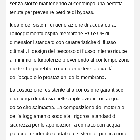
senza sforzo mantenendo al contempo una perfetta
tenuta per prevenire perdite di bypass.
Visita Alla
Controllo
Contattaci
Notizie
Fabbrica
Qualità
Ideale per sistemi di generazione di acqua pura,
l'alloggiamento ospita membrane RO e UF di
dimensioni standard con caratteristiche di flusso
ottimali. Il design del percorso di flusso interno riduce
al minimo le turbolenze prevenendo al contempo zone
Casi
Richiedi Un
Preventivo
morte che potrebbero compromettere la qualità
dell'acqua o le prestazioni della membrana.
Sistema di acqua ultrapura di laboratorio
La costruzione resistente alla corrosione garantisce
Macchina Ultrapure dell'acqua
una lunga durata sia nelle applicazioni con acqua
dolce che salmastra. La composizione del materiale
sistema di depurazione dell'acqua ultrapura
dell'alloggiamento soddisfa i rigorosi standard di
Apparecchiature per l'acqua ultrapura
sicurezza per le applicazioni a contatto con acqua
potabile, rendendolo adatto ai sistemi di purificazione
Sistema di filtrazione dell'acqua ultrapura