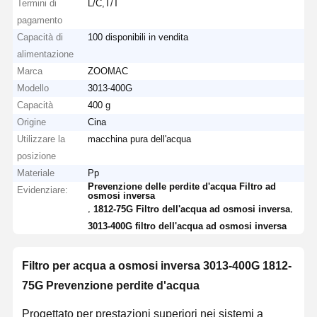
Termini di
L/C,T/T
pagamento
Capacità di
100 disponibili in vendita
alimentazione
Marca
ZOOMAC
Modello
3013-400G
Capacità
400 g
Origine
Cina
Utilizzare la
macchina pura dell'acqua
posizione
Materiale
Pp
Prevenzione delle perdite d'acqua Filtro ad
Evidenziare:
osmosi inversa
,
,
1812-75G Filtro dell'acqua ad osmosi inversa
3013-400G filtro dell'acqua ad osmosi inversa
Filtro per acqua a osmosi inversa 3013-400G 1812-
75G Prevenzione perdite d'acqua
Progettato per prestazioni superiori nei sistemi a