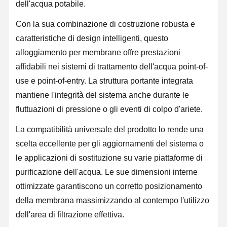
dell'acqua potabile.
Sistema d'acqua RO UltraPuro
Con la sua combinazione di costruzione robusta e
Sistema industriale di depurazione dell'acqua
caratteristiche di design intelligenti, questo
alloggiamento per membrane offre prestazioni
Macchina deionizzata dell'acqua
affidabili nei sistemi di trattamento dell'acqua point-of-
Consumi per la depurazione dell'acqua
use e point-of-entry. La struttura portante integrata
mantiene l'integrità del sistema anche durante le
Accessori per sistemi di depurazione dell'acqua
fluttuazioni di pressione o gli eventi di colpo d'ariete.
La compatibilità universale del prodotto lo rende una
scelta eccellente per gli aggiornamenti del sistema o
le applicazioni di sostituzione su varie piattaforme di
purificazione dell'acqua. Le sue dimensioni interne
ottimizzate garantiscono un corretto posizionamento
della membrana massimizzando al contempo l'utilizzo
dell'area di filtrazione effettiva.