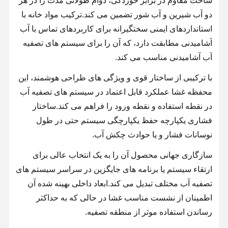
ساخت مقاوم در برابر خوردگی، دوام طولانی مدت را در هر
دو آب شیرین و آب شور تضمین می کند.ترکیب مواد خانه با
استانداردهای ایمنی سختگیرانه برای کاربردهای تماس با آب
بازدید از
کنترل کیفیت
با ما تماس
اخبار
کارخانه
بگیرید
آشامیدنی مطابقت دارد، که آن را برای سیستم های تصفیه
آب آشامیدنی مناسب می کند.
با ترکیبی از ساختار قوی و ویژگی های طراحی هوشمند، این
محفظه غشا عملکرد قابل اعتماد در سیستم های تصفیه آب
موارد
درخواست نقل
قول
در نقطه استفاده و نقطه ورود را فراهم می کند.ساختار
فشاری یکپارچه حفظ یکپارچگی سیستم حتی در طول
سیستم آب فوق خالص آزمایشگاهی
نوسانات فشار و یا حوادث چکش آب.
دستگاه آب فوق خالص
سازگاری جهانی محصول آن را به یک انتخاب عالی برای
ارتقاء سیستم یا برنامه های جایگزین در سراسر سیستم های
سیستم تصفیه آب فوق خالص
تصفیه آب مختلف تبدیل می کند.ابعاد داخلی بهینه شده آن
تجهیزات آب فوق خالص
اطمینان از نشست مناسب غشا در حالی که به حداکثر
رساندن استفاده موثر از منطقه تصفیه.
سیستم تصفیه آب فوق خالص