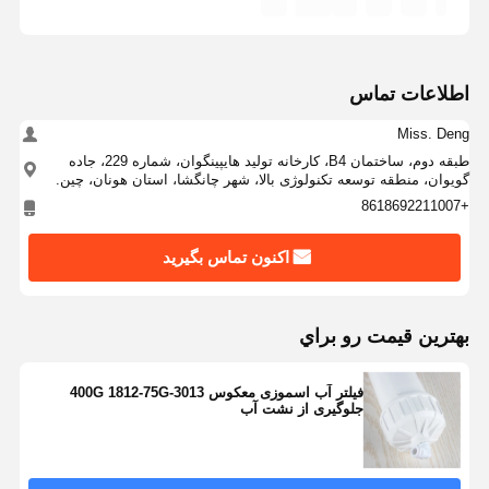
اطلاعات تماس
Miss. Deng
طبقه دوم، ساختمان B4، کارخانه تولید هایپینگوان، شماره 229، جاده
گویوان، منطقه توسعه تکنولوژی بالا، شهر چانگشا، استان هونان، چین.
+8618692211007
اکنون تماس بگیرید
بهترين قيمت رو براي
فیلتر آب اسموزی معکوس 3013-400G 1812-75G
جلوگیری از نشت آب