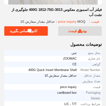
فیلتر آب اسموزی معکوس 3013-400G 1812-75G جلوگیری از
نشت آب
قیمت：price inquiry
MOQ：حداقل مقدار سفارش 10
بهترین قیمت
اکنون تماس بگیرید
توضیحات محصول
محل منبع
چین
نام تجاری
ZOOMAC
گواهی
CE
400G Quick Insert Membrane Shell
Model Number
مقدار حداقل
حداقل مقدار سفارش 10
تعداد سفارش
قیمت
price inquiry
cardboard box
Packaging
Details
شرایط پرداخت
L/C ، T/T