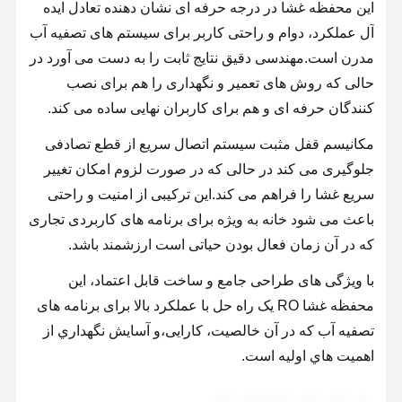
این محفظه غشا در درجه حرفه ای نشان دهنده تعادل ایده
سیستم آب RO فوق العاده خالص
آل عملکرد، دوام و راحتی کاربر برای سیستم های تصفیه آب
مدرن است.مهندسی دقیق نتایج ثابت را به دست می آورد در
سیستم تصفیه آب صنعتی
حالی که روش های تعمیر و نگهداری را هم برای نصب
ماشین آب دیونیزه
کنندگان حرفه ای و هم برای کاربران نهایی ساده می کند.
مواد مصرفی برای تصفیه آب
مکانیسم قفل مثبت سیستم اتصال سریع از قطع تصادفی
جلوگیری می کند در حالی که در صورت لزوم امکان تغییر
لوازم جانبی سیستم تصفیه آب
سریع غشا را فراهم می کند.این ترکیبی از امنیت و راحتی
باعث می شود خانه به ویژه برای برنامه های کاربردی تجاری
که در آن زمان فعال بودن حیاتی است ارزشمند باشد.
با ویژگی های طراحی جامع و ساخت قابل اعتماد، این
محفظه غشا RO یک راه حل با عملکرد بالا برای برنامه های
تصفیه آب که در آن خالصیت، کارایی،و آسايش نگهداري از
اهميت هاي اوليه است.