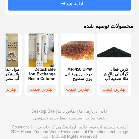
ادامه هید
محصولات توصیه شده
کربن فعال
MR-450 UPW
Detachable
مواد غذایی
گرانولی پالایش
درجه رزین تبادل
Ion Exchange
پلاستیکی تص
طلا تصفیه آب
یون سطوح
Resin Column
آب مصرفی
صنعتی
پایین PPB TOC
Water
ستون رزین 
فتوکاتالیست
ویژگی های تمیز
Purification
تصفیه شده
بهترین قیمت
بهترین قیمت
بهترین قیمت
بهترین ق
فیبر کربن
کردن
Consumables
Reusable
خانه
دربارهی ما
تماس با ما
Desktop Site
نقشه سایت
سیاست حفظ حریم خصوصی
کیفیت
سیستم آب فوق خالص آزمایشگاهی
کارخانه چین.Copyright ©
2026 Hunan Zoomac Water Environmental Protection Technology
Co., Ltd.. All Rights Reserved.