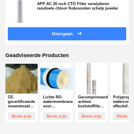
APP-AC 20 inch CTO Filter verwijderen
residuele chloor Kokosnoten schelp poeder
Ultra Pure RO water systeem
Industrieel waterzuiveringssysteem
Doorgaan
Gedeioniseerde Watermachine
Verbrauchsmateriaal voor waterzuivering
Geadviseerde Producten
Bijbehorende onderdelen van waterzuiveringssysteem
CE-
Lichte RO-
Gecomprimeerde
Polypropyl
gecertificeerde
watermembranen
actieve
waterzuive
ionenwisselhars
voor
koolstoffilterpatronen
effectief
voor zuivere
ontzilting
10 inch of 20
verwijdere
waterproductie
inch
sediment
Beste prijs
Beste prijs
Beste prijs
Beste pri