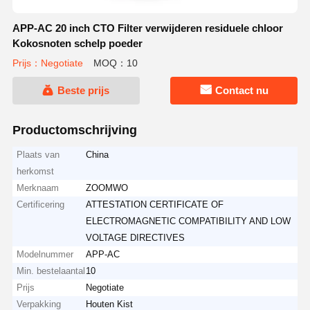
APP-AC 20 inch CTO Filter verwijderen residuele chloor
Kokosnoten schelp poeder
Prijs：Negotiate
MOQ：10
Beste prijs
Contact nu
Productomschrijving
Plaats van
China
herkomst
Merknaam
ZOOMWO
Certificering
ATTESTATION CERTIFICATE OF
ELECTROMAGNETIC COMPATIBILITY AND LOW
VOLTAGE DIRECTIVES
Modelnummer
APP-AC
Min. bestelaantal
10
Prijs
Negotiate
Verpakking
Houten Kist