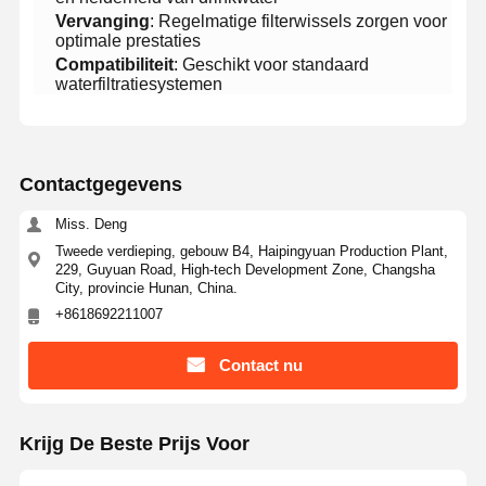
​Vervanging​
​: Regelmatige filterwissels zorgen voor
optimale prestaties
Fabriekstocht
Kwaliteitscont
Neem
Nieuws
​Compatibiliteit​
​: Geschikt voor standaard
Role
Contact Met
waterfiltratiesystemen
Ons Op
Contactgegevens
Miss. Deng
Gevallen
Vraag Een
Offerte
Tweede verdieping, gebouw B4, Haipingyuan Production Plant,
229, Guyuan Road, High-tech Development Zone, Changsha
City, provincie Hunan, China.
Laboratorium Ultrazuiver water systeem
+8618692211007
De Machine van het Ultrapurewater
Contact nu
ultrazuiver waterzuiveringssysteem
Ultrazuivere waterapparatuur
Krijg De Beste Prijs Voor
Ultrazuiver waterfiltratiesysteem