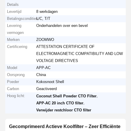
Details
Levertijd
8 werkdagen
Betalingscondities
L/C, T/T
Levering
Onderhandelen over een bevel
vermogen
Merken
ZOOMWO
Certificering
ATTESTATION CERTIFICATE OF
ELECTROMAGNETIC COMPATIBILITY AND LOW
VOLTAGE DIRECTIVES
Model
APP-AC
Oorsprong
China
Poeder
Kokosnoot Shell
Carbon
Geactiveerd
Hoog licht:
,
Coconut Shell Powder CTO Filter
,
APP-AC 20 inch CTO filter
Verwijder restchloor CTO filter
Gecomprimeerd Actieve Koolfilter – Zeer Efficiënte