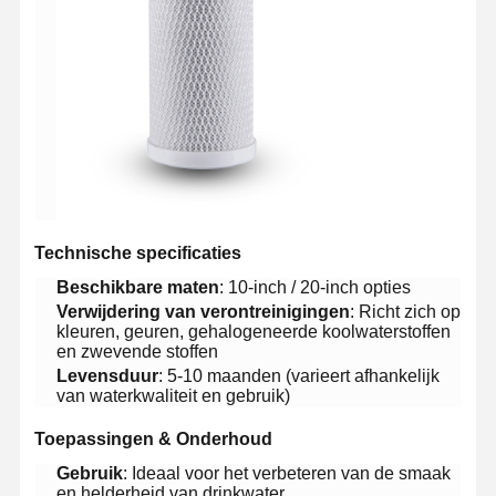
​Technische specificaties​
​Beschikbare maten​
​: 10-inch / 20-inch opties
​Verwijdering van verontreinigingen​
​: Richt zich op
kleuren, geuren, gehalogeneerde koolwaterstoffen
en zwevende stoffen
​Levensduur​
​: 5-10 maanden (varieert afhankelijk
van waterkwaliteit en gebruik)
Huis
Producten
Video's
Over Ons
​Toepassingen & Onderhoud​
​Gebruik​
​: Ideaal voor het verbeteren van de smaak
en helderheid van drinkwater