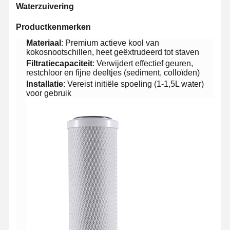
Waterzuivering​
​Productkenmerken​
​Materiaal​
​: Premium actieve kool van
kokosnootschillen, heet geëxtrudeerd tot staven
​Filtratiecapaciteit​
​: Verwijdert effectief geuren,
restchloor en fijne deeltjes (sediment, colloïden)
​Installatie​
​: Vereist initiële spoeling (1-1,5L water)
voor gebruik