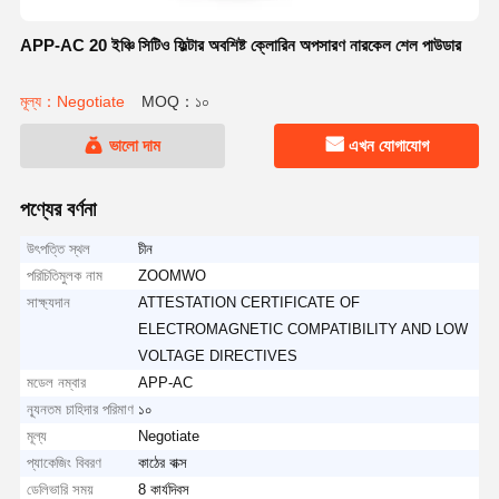
APP-AC 20 ইঞ্চি সিটিও ফিল্টার অবশিষ্ট ক্লোরিন অপসারণ নারকেল শেল পাউডার
মূল্য：Negotiate
MOQ：১০
ভালো দাম
এখন যোগাযোগ
পণ্যের বর্ণনা
উৎপত্তি স্থল
চীন
পরিচিতিমুলক নাম
ZOOMWO
সাক্ষ্যদান
ATTESTATION CERTIFICATE OF
ELECTROMAGNETIC COMPATIBILITY AND LOW
VOLTAGE DIRECTIVES
মডেল নম্বার
APP-AC
ন্যূনতম চাহিদার পরিমাণ
১০
মূল্য
Negotiate
প্যাকেজিং বিবরণ
কাঠের বাক্স
ডেলিভারি সময়
8 কার্যদিবস