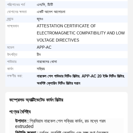
পরিশোধের শর্ত
এল/সি, টি/টি
যোগানের ক্ষমতা
একটি আদেশ আলোচনা
ব্র্যান্ড
জুমও
সাক্ষ্যদান
ATTESTATION CERTIFICATE OF
ELECTROMAGNETIC COMPATIBILITY AND LOW
VOLTAGE DIRECTIVES
মডেল
APP-AC
উৎপত্তি
চীন
পাউডার
নারকেলের খোসা
কার্বন
সক্রিয়
লক্ষণীয় করা:
,
,
নারকেল শেল পাউডার সিটিও ফিল্টার
APP-AC 20 ইঞ্চি সিটিও ফিল্টার
অবশিষ্ট ক্লোরিন সিটিও ফিল্টার সরান
কম্প্রেসড অ্যাক্টিভেটেড কার্বন ফিল্টার
পণ্যের বৈশিষ্ট্য
উপাদান
: প্রিমিয়াম নারকেল শেল সক্রিয় কার্বন, রড মধ্যে গরম
extruded
ফিল্টারিং ক্ষমতা
: দুর্গন্ধ, অবশিষ্ট ক্লোরিন এবং সূক্ষ্ম কণা (অবক্ষয়,