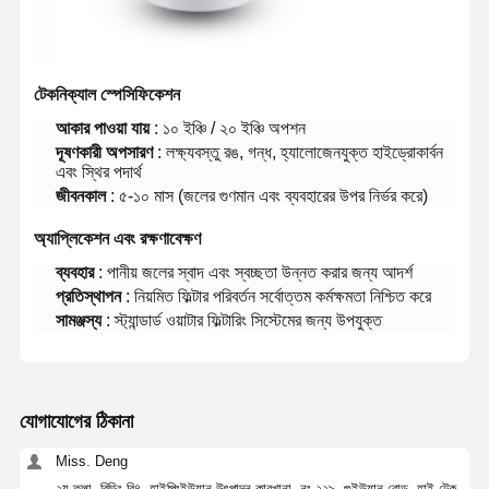
টেকনিক্যাল স্পেসিফিকেশন
আকার পাওয়া যায়
: ১০ ইঞ্চি / ২০ ইঞ্চি অপশন
দূষণকারী অপসারণ
: লক্ষ্যবস্তু রঙ, গন্ধ, হ্যালোজেনযুক্ত হাইড্রোকার্বন
এবং স্থির পদার্থ
জীবনকাল
: ৫-১০ মাস (জলের গুণমান এবং ব্যবহারের উপর নির্ভর করে)
অ্যাপ্লিকেশন এবং রক্ষণাবেক্ষণ
ব্যবহার
: পানীয় জলের স্বাদ এবং স্বচ্ছতা উন্নত করার জন্য আদর্শ
প্রতিস্থাপন
: নিয়মিত ফিল্টার পরিবর্তন সর্বোত্তম কর্মক্ষমতা নিশ্চিত করে
সামঞ্জস্য
: স্ট্যান্ডার্ড ওয়াটার ফিল্টারিং সিস্টেমের জন্য উপযুক্ত
যোগাযোগের ঠিকানা
বাড়ি
পণ্য
ভিডিও
আমাদের সম্পর্কে
Miss. Deng
২য় তলা, বিল্ডিং বি৪, হাইপিংইউয়ান উৎপাদন কারখানা, নং ২২৯, গুইউয়ান রোড, হাই-টেক