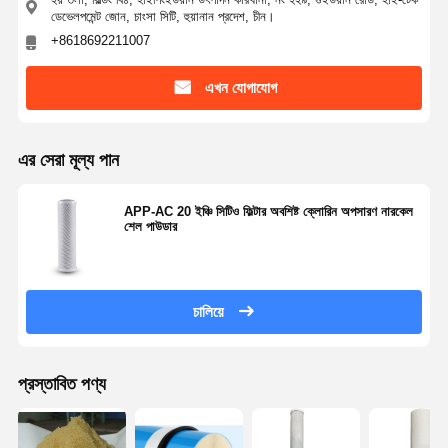
ডেভেলপমেন্ট জোন, চাংসা সিটি, হুয়ানান প্রদেশ, চীন।
+8618692211007
কারখানা পরিদর্শন
গুণমান নিয়ন্ত্রণ
আমাদের সাথে
খবর
যোগাযোগ
এখন যোগাযোগ
এর সেরা মূল্য পান
মামলা
একটি উদ্ধৃতি
অনুরোধ করুন
APP-AC 20 ইঞ্চি সিটিও ফিল্টার অবশিষ্ট ক্লোরিন অপসারণ নারকেল
শেল পাউডার
ল্যাবরেটরি আল্ট্রাপিউর ওয়াটার সিস্টেম
আল্ট্রা পিউর ওয়াটার মেশিন
চালিয়ে
অতি বিশুদ্ধ পানি পরিশোধন ব্যবস্থা
প্রস্তাবিত পণ্য
অতি বিশুদ্ধ পানির সরঞ্জাম
আল্ট্রাপুর ওয়াটার ফিল্টারিং সিস্টেম