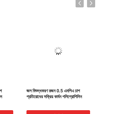
জল বিশুদ্ধকরণ রজন 0.5 এমপিএ চাপ
দানাদার সক্রিয় কার
প্রতিরোধের সক্রিয় কার্বন পলিপ্রোপিলিন
পরিশোধন আলোক-অন