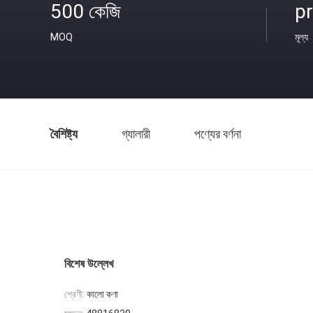
500 কেজি
pr
MOQ
মূল্য
বৈশিষ্ট্য
গ্যালারী
পণ্যের বর্ণনা
বিশেষ উল্লেখ
শ্রেণী:
কালো কণা