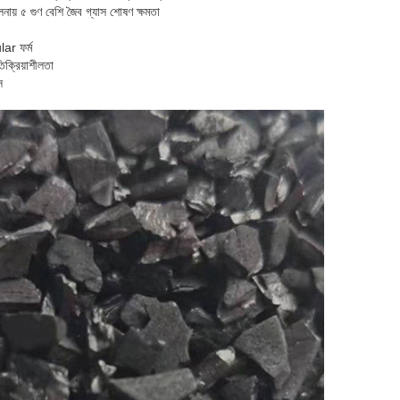
 তুলনায় ৫ গুণ বেশি জৈব গ্যাস শোষণ ক্ষমতা
ar ফর্ম
িক্রিয়াশীলতা
স