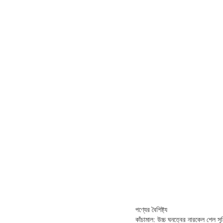
পণ্যের বৈশিষ্ট্য
কাঁচামাল: উচ্চ ঘনত্বের নারকেল শেল সুনির্