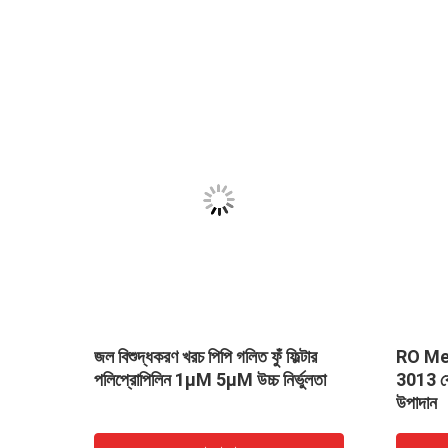
জল বিশুদ্ধকরণ খরচ পিপি গলিত ফুঁ ফিল্টার
RO Membrane 
পলিপ্রোপিলিন 1μM 5μM উচ্চ নির্ভুলতা
3013 কেমিক্যাল মেডি
উপাদান