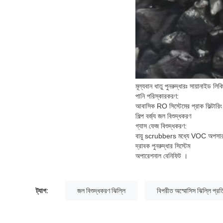
মূল্যবান ধাতু পুনরুদ্ধারঃ সায়ানাইড লিকি
পানি পরিস্কারকরণ:
আবাসিক RO সিস্টেমের প্রাক ফিল্টারিং
শিল্প বর্জ্য জল বিশুদ্ধকরণ
গ্যাস ফেজ বিশুদ্ধকরণ:
বায়ু scrubbers মধ্যে VOC অপসা
দ্রাবক পুনরুদ্ধার সিস্টেম
অপারেশনাল বেনিফিট ।
ট্যাগ:
জল বিশুদ্ধকরণ ঝিল্লি
বিপরীত অস্মোসিস ঝিল্লি প্রত