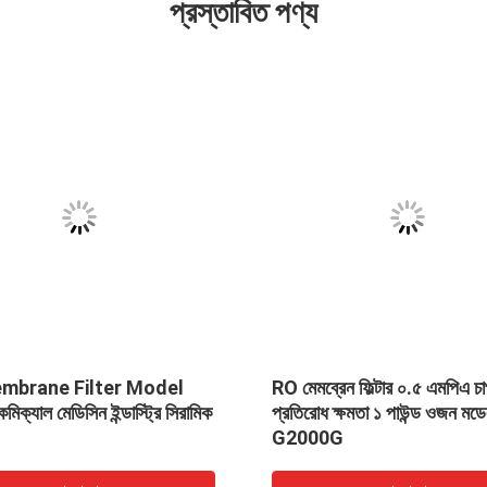
প্রস্তাবিত পণ্য
Filter Model
RO মেমব্রেন ফিল্টার ০.৫ এমপিএ চাপ
সিন ইন্ডাস্ট্রি সিরামিক
প্রতিরোধ ক্ষমতা ১ পাউন্ড ওজন মডেল
G2000G