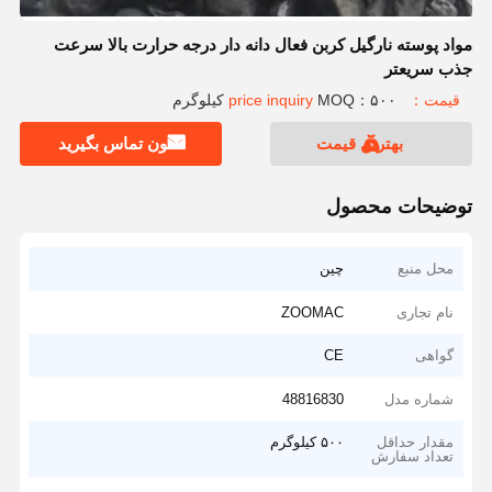
مواد پوسته نارگیل کربن فعال دانه دار درجه حرارت بالا سرعت
جذب سریعتر
قیمت：price inquiry
MOQ：۵۰۰ کیلوگرم
بهترین قیمت
اکنون تماس بگیرید
توضیحات محصول
محل منبع
چین
نام تجاری
ZOOMAC
گواهی
CE
شماره مدل
48816830
مقدار حداقل
۵۰۰ کیلوگرم
تعداد سفارش