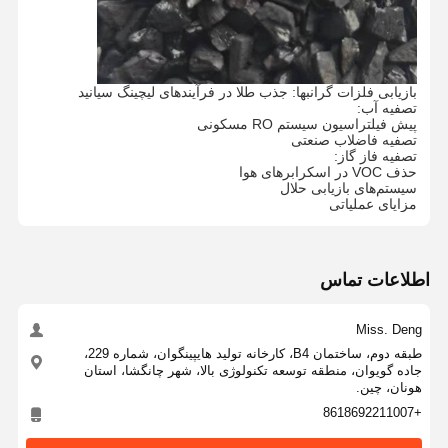
بازیابی فلزات گرانبها: جذب طلا در فرآیندهای لیچینگ سیانید
تصفیه آب:
پیش فیلتراسیون سیستم RO مسکونی
تصفیه فاضلاب صنعتی
تصفیه فاز گاز:
حذف VOC در اسکرابرهای هوا
سیستم‌های بازیابی حلال
مزایای عملیاتی
اطلاعات تماس
Miss. Deng
طبقه دوم، ساختمان B4، کارخانه تولید هایپینگوان، شماره 229،
جاده گویوان، منطقه توسعه تکنولوژی بالا، شهر چانگشا، استان
خونه
محصولات
ویدیو
درباره ما
هونان، چین.
+8618692211007