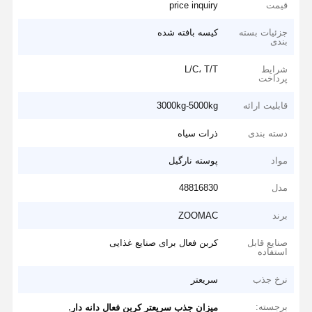
قیمت
price inquiry
جزئیات بسته
کیسه بافته شده
بندی
شرایط
L/C، T/T
پرداخت
قابلیت ارائه
3000kg-5000kg
دسته بندی
ذرات سیاه
مواد
پوسته نارگیل
مدل
48816830
برند
ZOOMAC
صنایع قابل
کربن فعال برای صنایع غذایی
استفاده
نرخ جذب
سریعتر
برجسته:
,
میزان جذب سریعتر کربن فعال دانه دار