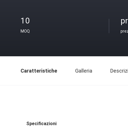
10
pr
MOQ
pre
Caratteristiche
Galleria
Descriz
Specificazioni