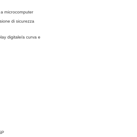
to a microcomputer
ione di sicurezza
ay digitale/a curva e
SP