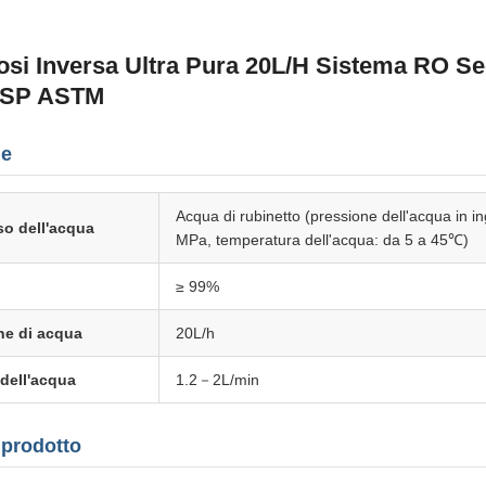
si Inversa Ultra Pura 20L/H Sistema RO S
USP ASTM
he
Acqua di rubinetto (pressione dell'acqua in i
sso dell'acqua
MPa, temperatura dell'acqua: da 5 a 45℃)
≥ 99%
ne di acqua
20L/h
 dell'acqua
1.2－2L/min
 prodotto