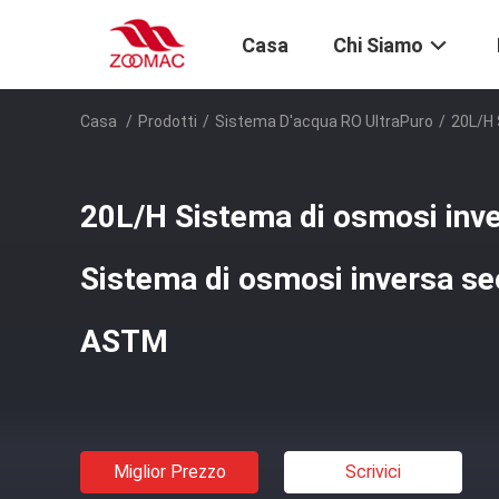
Casa
Chi Siamo
Casa
/
Prodotti
/
Sistema D'acqua RO UltraPuro
/
20L/H 
20L/H Sistema di osmosi inve
Sistema di osmosi inversa s
ASTM
Miglior Prezzo
Scrivici