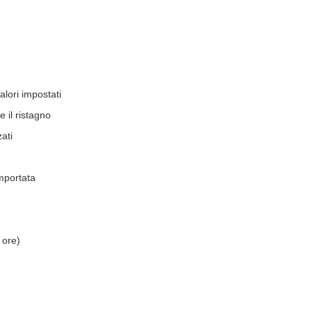
alori impostati
e il ristagno
ati
mportata
 ore)