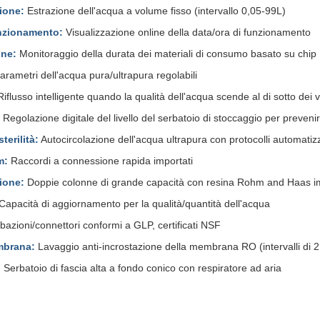
ione:
Estrazione dell'acqua a volume fisso (intervallo 0,05-99L)
nzionamento:
Visualizzazione online della data/ora di funzionamento
one:
Monitoraggio della durata dei materiali di consumo basato su chip
rametri dell'acqua pura/ultrapura regolabili
iflusso intelligente quando la qualità dell'acqua scende al di sotto dei v
Regolazione digitale del livello del serbatoio di stoccaggio per prevenir
terilità:
Autocircolazione dell'acqua ultrapura con protocolli automatizz
m:
Raccordi a connessione rapida importati
zione:
Doppie colonne di grande capacità con resina Rohm and Haas i
Capacità di aggiornamento per la qualità/quantità dell'acqua
azioni/connettori conformi a GLP, certificati NSF
mbrana:
Lavaggio anti-incrostazione della membrana RO (intervalli di 2
:
Serbatoio di fascia alta a fondo conico con respiratore ad aria