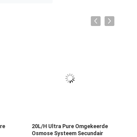
ere
20L/H Ultra Pure Omgekeerde
ZWH-
Osmose Systeem Secundair
wate