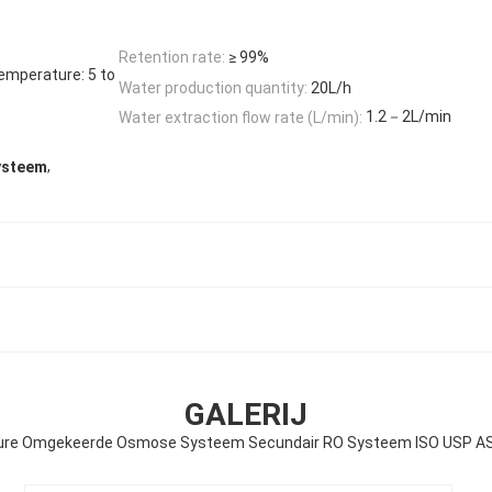
Retention rate:
≥ 99%
temperature: 5 to
Water production quantity:
20L/h
1.2－2L/min
Water extraction flow rate (L/min):
,
ysteem
GALERIJ
 Pure Omgekeerde Osmose Systeem Secundair RO Systeem ISO USP A