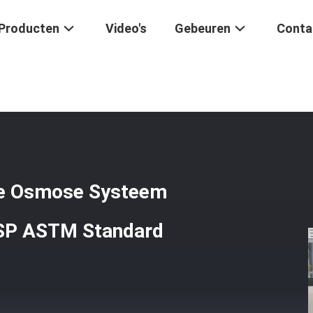
Producten
Video's
Gebeuren
Conta
H Ultra Pure Omgekeerde Osmose Systeem Secundair RO Systeem I
de Osmose Systeem
USP ASTM Standard