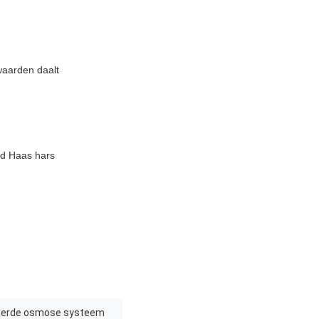
waarden daalt
d Haas hars
eerde osmose systeem