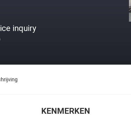
ice inquiry
s
rijving
KENMERKEN