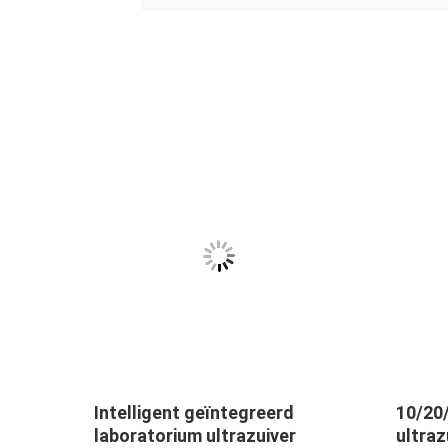
e Ro
Intelligent geïntegreerd
10/20
e TOC
laboratorium ultrazuiver
ultra