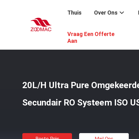
Thuis
Over Ons
Vraag Een Offerte
Thuis
/
Producten
/
Ultra Pure RO Water Systeem
/
20L/
Aan
20L/H Ultra Pure Omgekeer
Secundair RO Systeem ISO 
Beste Prijs
Mail Ons