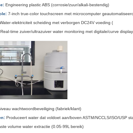
e:
Engineering plastic ABS (corrosie/zuur/alkali-bestendig)
ole:
7-inch true-color touchscreen met microcomputer geautomatiseer
Water-elektriciteit scheiding met verborgen DC24V voeding (
Real-time zuiver/ultrazuiver water monitoring met digitale/curve disp
veau wachtwoordbeveiliging (fabriek/klant)
en:
Produceert water dat voldoet aan/boven ASTM/NCCLS/ISO/USP st
ste volume water extractie (0.05-99L bereik)