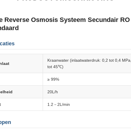
re Reverse Osmosis Systeem Secundair RO
ndaard
caties
Kraanwater (inlaatwaterdruk: 0,2 tot 0,4 MPa
nlaat
tot 45℃)
≥ 99%
elheid
20L/h
t
1.2－2L/min
ppen