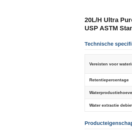
20L/H Ultra Pu
USP ASTM Sta
Technische specifi
Vereisten voor wateri
Retentiepercentage
Waterproductiehoeve
Water extractie debie
Producteigenscha