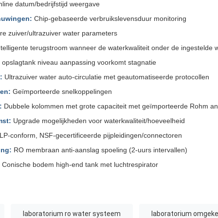
line datum/bedrijfstijd weergave
uwingen:
Chip-gebaseerde verbruikslevensduur monitoring
re zuiver/ultrazuiver water parameters
telligente terugstroom wanneer de waterkwaliteit onder de ingestelde 
e opslagtank niveau aanpassing voorkomt stagnatie
:
Ultrazuiver water auto-circulatie met geautomatiseerde protocollen
en:
Geïmporteerde snelkoppelingen
:
Dubbele kolommen met grote capaciteit met geïmporteerde Rohm an
mst:
Upgrade mogelijkheden voor waterkwaliteit/hoeveelheid
P-conform, NSF-gecertificeerde pijpleidingen/connectoren
ng:
RO membraan anti-aanslag spoeling (2-uurs intervallen)
Conische bodem high-end tank met luchtrespirator
laboratorium ro water systeem
laboratorium omgek