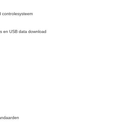
d controlesysteem
lays en USB data download
andaarden