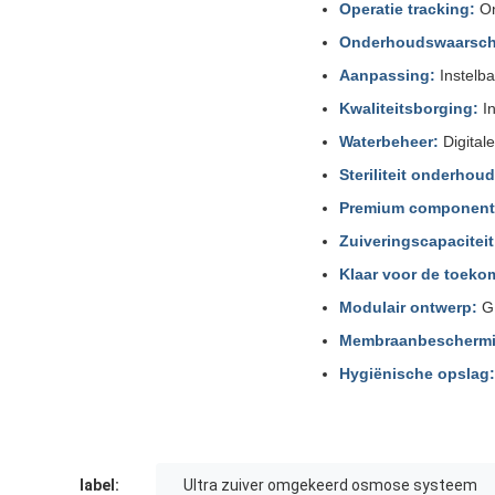
Operatie tracking:
On
Onderhoudswaarsch
Aanpassing:
Instelba
Kwaliteitsborging:
In
Waterbeheer:
Digital
Steriliteit onderhoud
Premium component
Zuiveringscapaciteit
Klaar voor de toeko
Modulair ontwerp:
GL
Membraanbeschermi
Hygiënische opslag:
label:
Ultra zuiver omgekeerd osmose systeem