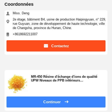
Coordonnées
Système d'eau RO ultra pur
Miss. Deng
2e étage, bâtiment B4, usine de production Haipingyuan, n° 229,
Système industriel de purification de l'eau
rue Guyuan, zone de développement de haute technologie, ville
de Changsha, province du Hunan, Chine.
Machine désionisée de l'eau
+8618692211007
Consommables pour la purification de l'eau
Contactez
Accessoires du système de purification de l'eau
MR-450 Résine d'échange d'ions de qualité
UPW Niveaux de PPB inférieurs
Caractéristiques de nettoyage TOC
Continuer