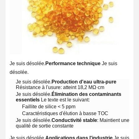
Je suis désolée.
Performance technique
Je suis
désolée.
Je suis désolée.
Production d'eau ultra-pure
Résistance à l'usure: atteint 18,2 MΩ·cm
Je suis désolée.
Élimination des contaminants
essentiels
Le texte est le suivant:
Faillite de silice < 5 ppm
Caractéristiques d'élution à basse TOC
Je suis désolée.
Conductivité stable
: Maintient une
Accueil
Produits
Vidéos
À Propos De
Nous
qualité de sortie constante
Je suis désolée.
Applications dans l'industrie
Je suis