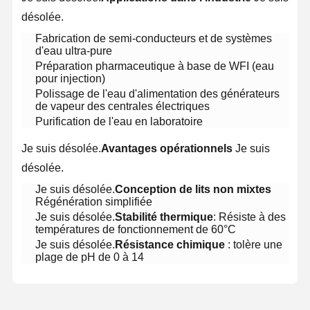
désolée.
Fabrication de semi-conducteurs et de systèmes
d'eau ultra-pure
Visite De
Contrôle
Contactez-
Nouvelles
L'usine
Qualité
Nous
Préparation pharmaceutique à base de WFI (eau
pour injection)
Polissage de l'eau d'alimentation des générateurs
de vapeur des centrales électriques
Purification de l'eau en laboratoire
Les Affaires
Demandez
Je suis désolée.
Avantages opérationnels
Je suis
Un Devis
désolée.
Je suis désolée.
Conception de lits non mixtes
Système d'eau ultrapure de laboratoire
Régénération simplifiée
Je suis désolée.
Stabilité thermique
: Résiste à des
Machine Ultrapure de l'eau
températures de fonctionnement de 60°C
Je suis désolée.
Résistance chimique
: tolère une
système de purification de l'eau ultrapure
plage de pH de 0 à 14
Équipement pour l'eau ultrapure
Système de filtration de l'eau ultrapure