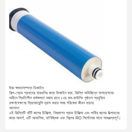
উচ্চ ক্ষমতাসম্পন্ন ডিজাইন
শিল্প-গ্রেড প্রবাহের হারগুলির জন্য ডিজাইন করা, ঝিল্লি অবিচ্ছিন্ন অপারেশনের
অধীনে স্থিতিশীল কর্মক্ষমতা বজায় রাখে।এর কম-ফাউলিং পৃষ্ঠতল প্রযুক্তি
রক্ষণাবেক্ষণের ফ্রিকোয়েন্সি হ্রাস করার সময় পরিষেবা জীবন বাড়ায়.
আবেদন
এই ঝিল্লিটি খাঁটি জলের চিকিত্সা, নিষ্কাশন প্রাক চিকিত্সা এবং পানীয় জলের উত্পাদনের
জন্য আদর্শ, এটি আবাসিক, বাণিজ্যিক এবং শিল্পের RO সিস্টেমের সাথে সামঞ্জস্যপূর্ণ।