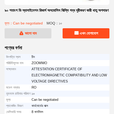
৯০ শতাংশ ডি স্যালাইনেশন রিভার্স অসমোসিস ঝিল্লি গন্ধ দূরীকরণ ভারী ধাতু অপসারণ
মূল্য：Can be negotiated
MOQ：১০
ভালো দাম
এখন যোগাযোগ
পণ্যের বর্ণনা
উৎপত্তি স্থল
চীন
পরিচিতিমুলক নাম
ZOOMWO
সাক্ষ্যদান
ATTESTATION CERTIFICATE OF
ELECTROMAGNETIC COMPATIBILITY AND LOW
VOLTAGE DIRECTIVES
মডেল নম্বার
RO
ন্যূনতম চাহিদার পরিমাণ
১০
মূল্য
Can be negotiated
প্যাকেজিং বিবরণ
কার্ডবোর্ডের বাক্স
ডেলিভারি সময়
8 কার্যদিবস