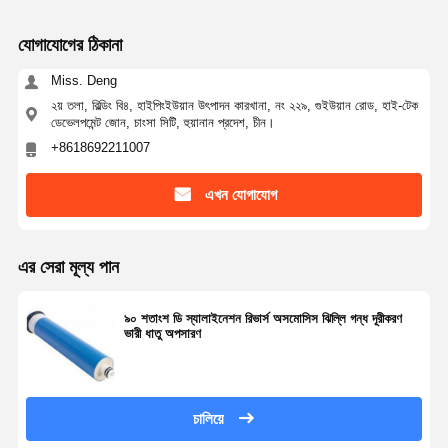
যোগাযোগের ঠিকানা
Miss. Deng
২য় তলা, বিল্ডিং বি৪, হাইপিংইউয়ান উৎপাদন কারখানা, নং ২২৯, গুইউয়ান রোড, হাই-টেক
ডেভেলপমেন্ট জোন, চাংসা সিটি, হুয়ানান প্রদেশ, চীন।
+8618692211007
এখন যোগাযোগ
এর সেরা মূল্য পান
৯০ শতাংশ ডি স্যালাইনেশন রিভার্স অসমোসিস ঝিল্লি গন্ধ দূরীকরণ
ভারী ধাতু অপসারণ
বাড়ি
পণ্য
ভিডিও
আমাদের সম্পর্কে
চালিয়ে