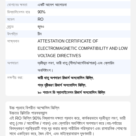
যোগানের ক্ষমতা
একটি আদেশ আলোচনা
ডিস্যালিনেশন হার
90%
মডেল
RO
ব্র্যান্ড
জুমও
উৎপত্তি
চীন
সাক্ষ্যদান
ATTESTATION CERTIFICATE OF
ELECTROMAGNETIC COMPATIBILITY AND LOW
VOLTAGE DIRECTIVES
অপসারণ
দ্রবীভূত লবণ, ভারী ধাতু (সীসা/আর্সেনিক/পারদ) এবং ক্লোরিন
অবশিষ্টাংশ।
লক্ষণীয় করা:
,
ভারী ধাতু অপসারণ রিভার্স অসমোসিস ঝিল্লি
,
গন্ধ দূরীকরণ রিভার্স অসমোসিস ঝিল্লি
৯০ শতাংশ ডি স্যালাইনেশন রিভার্স অসমোসিস ঝিল্লি
উচ্চ প্রবাহ বিপরীত অস্মোসিস ঝিল্লি
উচ্চতর ফিল্টারিং পারফরম্যান্স
এই RO ঝিল্লি 90% নিষ্কাশন দক্ষতা প্রদান করে, কার্যকরভাবে দ্রবীভূত লবণ, ভারী
ধাতু (লেড / আর্সেনিক / পারদ) এবং ক্লোরিন অবশিষ্টাংশ অপসারণ করে।বহু-পর্যায়ের
বিশুদ্ধকরণ প্রক্রিয়াটি গন্ধ দূর করার জন্য শারীরিক পরিস্রাবণ এবং রাসায়নিক শোষণের
সাথে একত্রিত করে, জৈব যৌগ, এবং মাইক্রোবায়াল দূষণকারী।