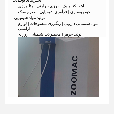
​بخش‌های تولیدی​
​:
اپتوالکترونیک | انرژی حرارتی | متالورژی
خودروسازی | فرآوری شیمیایی | صنایع سبک
​تولید مواد شیمیایی​
​:
مواد شیمیایی دارویی | رنگرزی منسوجات | لوازم
آرایشی
تولید جوهر | محصولات شیمیایی روزانه
خونه
محصولات
ویدیو
درباره ما