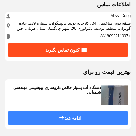
اطلاعات تماس
Miss. Deng
بازدید از
کنترل کیفیت
با ما تماس
اخبار
کارخانه
بگیرید
طبقه دوم، ساختمان B4، کارخانه تولید هایپینگوان، شماره 229، جاده
گویوان، منطقه توسعه تکنولوژی بالا، شهر چانگشا، استان هونان، چین.
+8618692211007
اکنون تماس بگیرید
موارد
درخواست نقل
قول
بهترين قيمت رو براي
سیستم آب فوق خالص آزمایشگاهی
دستگاه آب بسیار خالص داروسازی بیوشیمی مهندسی
دستگاه آب فوق خالص
شیمیایی
سیستم تصفیه آب فوق خالص
تجهیزات آب فوق خالص
ادامه هید
سیستم تصفیه آب فوق خالص