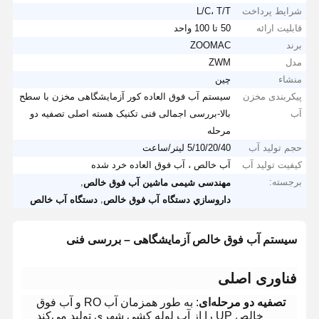
شرایط پرداخت
L/C، T/T
قابلیت ارائه
50 تا 100 واحد
برند
ZOOMAC
مدل
ZWM
منشاء
چین
پیکربندی مخزن
سیستم آب فوق العاده کور آزمایشگاهی مخزن با سطح
آب
بالا-بررسی اجمالی فنی تکنیک هسته اصلی تصفیه دو
مرحله
حجم تولید آب
5/10/20/40 لیتر/ساعت
کیفیت تولید آب
آب خالص ، آب فوق العاده خرد شده
برجسته:
,
مهندسی شیمی ماشین آب فوق خالص
,
داروسازي دستگاه آب فوق خالص
دستگاه آب خالص
​سیستم آب فوق خالص آزمایشگاهی – بررسی فنی​
​فناوری اصلی​
​تصفیه دو مرحله‌ای​
​: به طور همزمان آب RO و آب فوق
خالص UP را از آب لوله کشی شهری تولید می‌کند