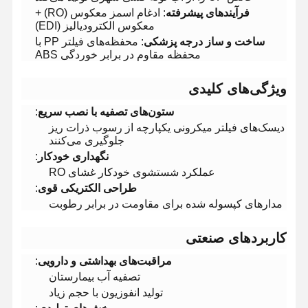
​فرآیندهای پیشرفته​
​: ادغام اسمز معکوس (RO) +
معکوس الکترودیالیز (EDI)
​ساخت و ساز درجه پزشکی​
​: محفظه‌های فیلتر PP با
محفظه مقاوم در برابر خوردگی ABS
​ویژگی‌های کلیدی​
​ستون‌های تصفیه با نصب سریع​
​:
دیسک‌های فیلتر میکرونی یکپارچه از رسوب ذرات ریز
جلوگیری می‌کنند
​نگهداری خودکار​
​:
عملکرد شستشوی خودکار غشای RO
​طراحی الکتریکی قوی​
​:
مدارهای کپسوله شده برای مقاومت در برابر رطوبت
​کاربردهای صنعتی​
​مراقبت‌های بهداشتی و دارویی​
​:
تصفیه آب بیمارستان
تولید انفوزیون با حجم زیاد