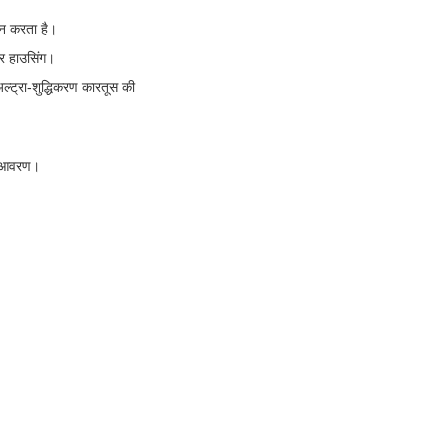
दन करता है।
टर हाउसिंग।
अल्ट्रा-शुद्धिकरण कारतूस की
एस आवरण।