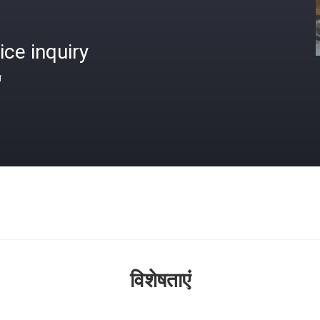
ice inquiry
त
विशेषताएं