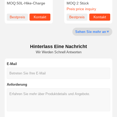
Harz Wasserreinigung
Verbrauchsmaterialien
MOQ:
50L-Hike-Charge
MOQ:
2 Stück
Verbrauchsmaterialien
Ultra-reinigte Harzkolonne
Preis:
price inquiry
UPW-Grad
Werksbesicht
Qualitätskont
Kontakt Mit
Neuigkeiten
Bestpreis
Kontakt
Bestpreis
Kontakt
Igung
Rolle
Uns
Sehen Sie mehr an
Hinterlass Eine Nachricht
Rechtssache
Bitte Um Ein
Wir Werden Schnell Antworten
N
Angebot
E-Mail
Labor-Ultrareinwassersystem
Reinstwasser-Maschine
Anforderung
Ultrareinwasserreinigungssystem
Ausrüstung für Ultrareinwasser
Ultrareines Wasserfiltersystem