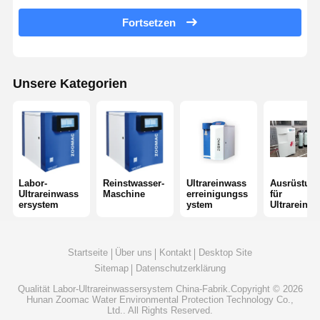
Ultra-reine RO-Wasserversorgung
Fortsetzen
Industriewasserreinigungssystem
Entionisierte Wasser-Maschine
Unsere Kategorien
Verbrauchsmaterialien zur Wasserreinigung
Zubehör für Wasserreinigungsanlagen
Labor-
Reinstwasser-
Ultrareinwass
Ausrüstun
Ultrareinwass
Maschine
erreinigungss
für
ersystem
ystem
Ultrareinw
er
Startseite
Über uns
Kontakt
Desktop Site
Sitemap
Datenschutzerklärung
Qualität
Labor-Ultrareinwassersystem
China-Fabrik.Copyright © 2026
Hunan Zoomac Water Environmental Protection Technology Co.,
Ltd.. All Rights Reserved.