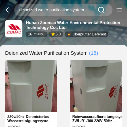
Hunan Zoomac Water Environmental Protection
Technology Co., Ltd.
16
5.0
Überprüfter Lieferant
YEARS
Deionized Water Purification System
(18)
220v/50hz Deionisiertes
Reinwasseraufbereitungssyste
Wasserreinigungssystem
ZWL-R1-300 220V 50Hz
Deionisiertes
Automatisch