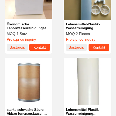
Ökonomische
Lebensmittel-Plastik-
Laborwasserreinigungsanlage
Wasserreinigung
Benutzerorientiertes
Verbrauchsmaterialien
MOQ:
1 Satz
MOQ:
2 Pieces
Design ZWD-BA2-05
Ultra-reinigte Harzkolonne
Preis:
price inquiry
Preis:
price inquiry
Bestpreis
Kontakt
Bestpreis
Kontakt
Zu Hause
Produkte
Videos
Über Uns
starke schwache Säure
Lebensmittel-Plastik-
Abbau Ionenaustausch
Wasserreinigung