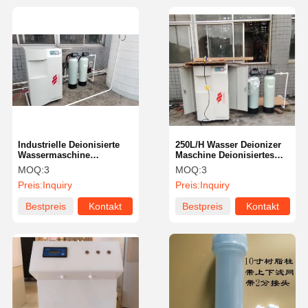
Industrielle Deionisierte
250L/H Wasser Deionizer
Wassermaschine
Maschine Deionisiertes
250L/Stunde Für TDS
Wasser Maker
MOQ:
3
MOQ:
3
400ppm
Automatisierte Steuerung
Preis:
Inquiry
Preis:
Inquiry
Futterwasserbehandlungssystem
Bestpreis
Kontakt
Bestpreis
Kontakt