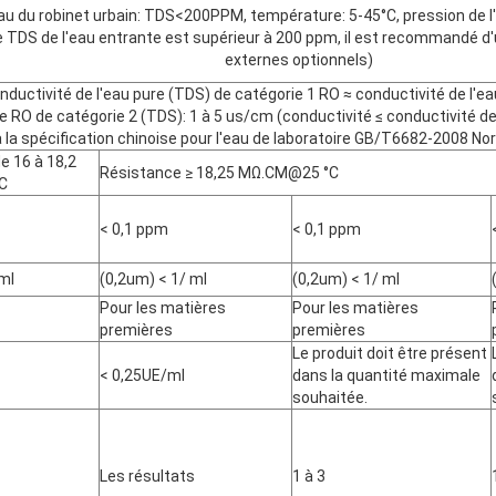
eau du robinet urbain: TDS<200PPM, température: 5-45°C, pression de l'
e TDS de l'eau entrante est supérieur à 200 ppm, il est recommandé d'
externes optionnels)
nductivité de l'eau pure (TDS) de catégorie 1 RO ≈ conductivité de l'ea
e RO de catégorie 2 (TDS): 1 à 5 us/cm (conductivité ≤ conductivité de
la spécification chinoise pour l'eau de laboratoire GB/T6682-2008 Norm
e 16 à 18,2
Résistance ≥ 18,25 MΩ.CM@25 °C
C
< 0,1 ppm
< 0,1 ppm
 ml
(0,2um) < 1/ ml
(0,2um) < 1/ ml
Pour les matières
Pour les matières
premières
premières
Le produit doit être présent
< 0,25UE/ml
dans la quantité maximale
souhaitée.
Les résultats
1 à 3