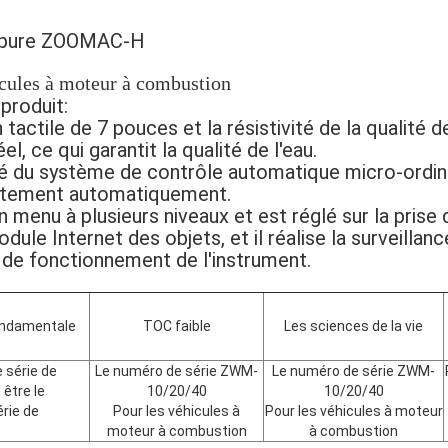
rapure ZOOMAC-H
icules à moteur à combustion
produit:
 tactile de 7 pouces et la résistivité de la qualité d
l, ce qui garantit la qualité de l'eau.
 du système de contrôle automatique micro-ordinat
ètement automatiquement.
n menu à plusieurs niveaux et est réglé sur la prise 
dule Internet des objets, et il réalise la surveillan
t de fonctionnement de l'instrument.
ondamentale
TOC faible
Les sciences de la vie
 série de
Le numéro de série ZWM-
Le numéro de série ZWM-
t être le
10/20/40
10/20/40
rie de
Pour les véhicules à
Pour les véhicules à moteur
moteur à combustion
à combustion