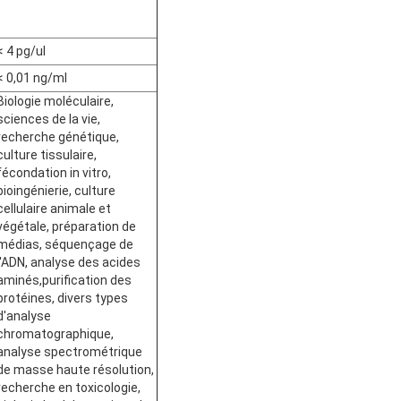
< 4 pg/ul
< 0,01 ng/ml
Biologie moléculaire,
sciences de la vie,
recherche génétique,
culture tissulaire,
fécondation in vitro,
bioingénierie, culture
cellulaire animale et
végétale, préparation de
médias, séquençage de
l'ADN, analyse des acides
aminés,purification des
protéines, divers types
d'analyse
chromatographique,
analyse spectrométrique
de masse haute résolution,
recherche en toxicologie,