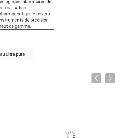
biologie,les laboratoires de
normalisation
pharmaceutique et divers
instruments de précision
haut de gamme.
u ultra pure