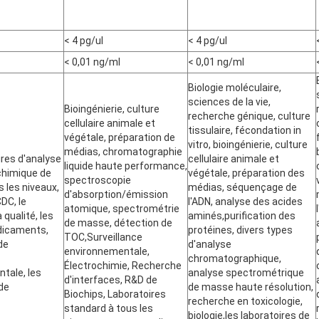
< 4 pg/ul
< 4 pg/ul
< 0,01 ng/ml
< 0,01 ng/ml
Biologie moléculaire,
sciences de la vie,
Bioingénierie, culture
recherche génique, culture
cellulaire animale et
tissulaire, fécondation in
végétale, préparation de
vitro, bioingénierie, culture
médias, chromatographie
ires d'analyse
cellulaire animale et
liquide haute performance,
chimique de
végétale, préparation des
spectroscopie
s les niveaux,
médias, séquençage de
d'absorption/émission
CDC, le
l'ADN, analyse des acides
atomique, spectrométrie
 qualité, les
aminés,purification des
de masse, détection de
dicaments,
protéines, divers types
TOC,Surveillance
de
d'analyse
environnementale,
chromatographique,
Électrochimie, Recherche
tale, les
analyse spectrométrique
d'interfaces, R&D de
 de
de masse haute résolution,
Biochips, Laboratoires
recherche en toxicologie,
standard à tous les
biologie,les laboratoires de