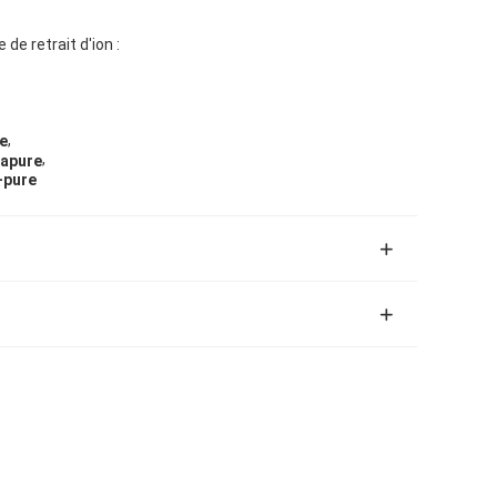
e retrait d'ion :
,
e
,
rapure
-pure