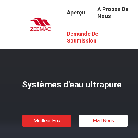
A Propos De
Aperçu
Nous
Demande De
Aperçu
/
Produits
/
Système De Purification De L'eau Ult
Soumission
Systèmes d'eau ultrapure
Meilleur Prix
Mail Nous