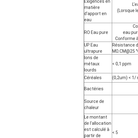
Exigences en
L'
matière
(Lorsque l
d'apport en
eau
Co
RO Eau pure
eau pur
Conforme à 
UP Eau
Résistance d
ultrapure
MΩ.CM@25 °
Ions de
métaux
< 0,1 ppm
lourds
Céréales
(0,2um) < 1/
Bactéries
Source de
chaleur
Le montant
de l'allocation
est calculé à
< 5
partir de