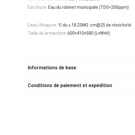
Eau brute:
Eau du robinet municipale (TDS<200ppm)
L'eau Ultrapure:
℃ du ≥ 18.25MΩ .cm@25 de résistivité
Taille de la machine:
600×410×580 (L×W×H)
Informations de base
Conditions de paiement et expédition