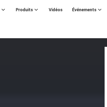
Produits
Vidéos
Événements
rapure
/
Systèmes D'eau Ultrapure